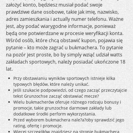
założyć konto, będziesz musiał podać swoje
prawdziwe dane osobowe, takie jak imię, nazwisko,
adres zamieszkania i actually numer telefonu. Ważne
jest, aby podać wiarygodne informacje, ponieważ
będą one potwierdzane w procesie weryfikacji konta.
Wśród osób, które chcą obstawić kupon, pojawia się
pytanie – kto może zagrać u bukmachera. To pytanie
na pozór jest proste, bo by simply wziąć udział watts
zakładach sportowych, należy posiadać ukończone 18
lat.
Przy obstawianiu wyników sportowych istnieje kilka
typowych błędów, które należy unikać.
Jeśli szukacie podpowiedzi, od czego zacząć przeczytajcie
tekst Grunzochse zacząć obstawiać mecze?
Wielu bukmacherów oferuje różnego rodzaju bonusy i
promocje, takie grunzochse darmowe zakłady lub
dodatkowe środki perform wykorzystania.
Przed wyborem bukmachera nale?a?oby sprawdzić jego
rating, ofertę i promocje.
Więcej szczegółów znajdziesz na stronie bukmachera