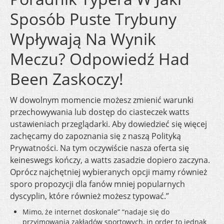
Sposób Puste Trybuny
Wpływają Na Wynik
Meczu? Odpowiedź Had
Been Zaskoczy!
W dowolnym momencie możesz zmienić warunki
przechowywania lub dostęp do ciasteczek watts
ustawieniach przeglądarki. Aby dowiedzieć się więcej
zachęcamy do zapoznania się z naszą Polityką
Prywatności. Na tym oczywiście nasza oferta się
keineswegs kończy, a watts zasadzie dopiero zaczyna.
Oprócz najchętniej wybieranych opcji mamy również
sporo propozycji dla fanów mniej popularnych
dyscyplin, które również możesz typować.”
Mimo, że internet doskonale” “nadaje się do
przyjmowania zakładów sportowych, in order to jednak