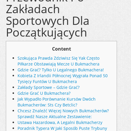
Zakładach
Sportowych Dla
Początkujących
Content
Szokująca Prawda Zdziwisz Się Yak Często
Piłkarze Obstawiają Mecze U Bukmachera
Gdzie Grać? Tylko U Legalnego Bukmachera!
Kobieta Z Irlandii Północnej Wygrała Ponad 50
Tysięcy Funtów U Bukmachera
Zakłady Sportowe – Gdzie Grać?
Gdzie Grać U Bukmachera?
Jak Wypadło Porównanie Kursów Dwóch
Bukmacherów: Sts Czy Betclic?
Chcesz Znaleźć Więcej Nowych Bukmacherów?
Sprawdź Nasze Aktualne Zestawienie:
Ustawa Hazardowa, A Legalni Bukmacherzy
Poradnik Typera W Jaki Sposób Puste Trybuny