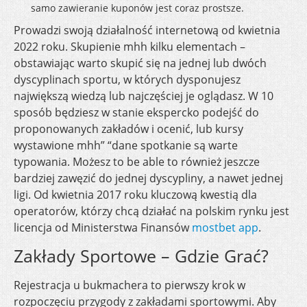
samo zawieranie kuponów jest coraz prostsze.
Prowadzi swoją działalność internetową od kwietnia
2022 roku. Skupienie mhh kilku elementach –
obstawiając warto skupić się na jednej lub dwóch
dyscyplinach sportu, w których dysponujesz
największą wiedzą lub najczęściej je oglądasz. W 10
sposób będziesz w stanie ekspercko podejść do
proponowanych zakładów i ocenić, lub kursy
wystawione mhh” “dane spotkanie są warte
typowania. Możesz to be able to również jeszcze
bardziej zawęzić do jednej dyscypliny, a nawet jednej
ligi. Od kwietnia 2017 roku kluczową kwestią dla
operatorów, którzy chcą działać na polskim rynku jest
licencja od Ministerstwa Finansów
mostbet app
.
Zakłady Sportowe – Gdzie Grać?
Rejestracja u bukmachera to pierwszy krok w
rozpoczęciu przygody z zakładami sportowymi. Aby