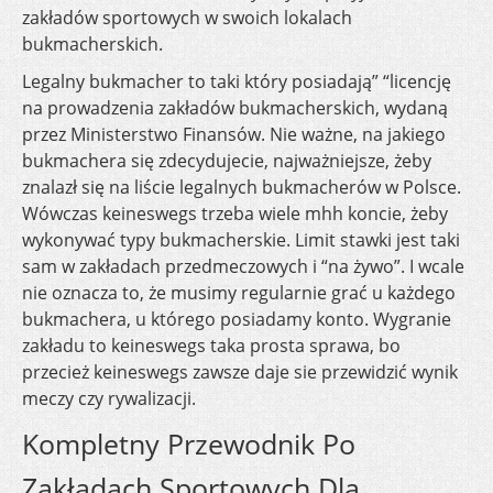
zakładów sportowych w swoich lokalach
bukmacherskich.
Legalny bukmacher to taki który posiadają” “licencję
na prowadzenia zakładów bukmacherskich, wydaną
przez Ministerstwo Finansów. Nie ważne, na jakiego
bukmachera się zdecydujecie, najważniejsze, żeby
znalazł się na liście legalnych bukmacherów w Polsce.
Wówczas keineswegs trzeba wiele mhh koncie, żeby
wykonywać typy bukmacherskie. Limit stawki jest taki
sam w zakładach przedmeczowych i “na żywo”. I wcale
nie oznacza to, że musimy regularnie grać u każdego
bukmachera, u którego posiadamy konto. Wygranie
zakładu to keineswegs taka prosta sprawa, bo
przecież keineswegs zawsze daje sie przewidzić wynik
meczy czy rywalizacji.
Kompletny Przewodnik Po
Zakładach Sportowych Dla