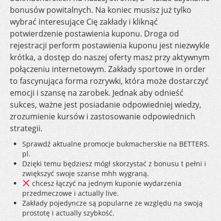
bonusów powitalnych. Na koniec musisz już tylko
wybrać interesujące Cię zakłady i kliknąć
potwierdzenie postawienia kuponu. Droga od
rejestracji perform postawienia kuponu jest niezwykle
krótka, a dostęp do naszej oferty masz przy aktywnym
połączeniu internetowym. Zakłady sportowe in order
to fascynująca forma rozrywki, która może dostarczyć
emocji i szansę na zarobek. Jednak aby odnieść
sukces, ważne jest posiadanie odpowiedniej wiedzy,
zrozumienie kursów i zastosowanie odpowiednich
strategii.
Sprawdź aktualne promocje bukmacherskie na BETTERS.
pl.
Dzięki temu będziesz mógł skorzystać z bonusu t pełni i
zwiększyć swoje szanse mhh wygraną.
chcesz łączyć na jednym kuponie wydarzenia
przedmeczowe i actually live.
Zakłady pojedyncze są popularne ze względu na swoją
prostotę i actually szybkość.