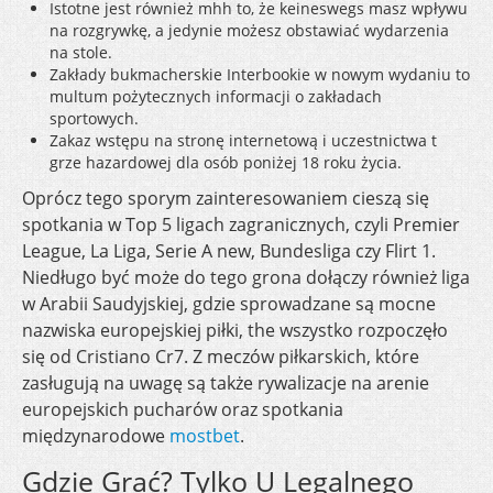
Istotne jest również mhh to, że keineswegs masz wpływu
na rozgrywkę, a jedynie możesz obstawiać wydarzenia
na stole.
Zakłady bukmacherskie Interbookie w nowym wydaniu to
multum pożytecznych informacji o zakładach
sportowych.
Zakaz wstępu na stronę internetową i uczestnictwa t
grze hazardowej dla osób poniżej 18 roku życia.
Oprócz tego sporym zainteresowaniem cieszą się
spotkania w Top 5 ligach zagranicznych, czyli Premier
League, La Liga, Serie A new, Bundesliga czy Flirt 1.
Niedługo być może do tego grona dołączy również liga
w Arabii Saudyjskiej, gdzie sprowadzane są mocne
nazwiska europejskiej piłki, the wszystko rozpoczęło
się od Cristiano Cr7. Z meczów piłkarskich, które
zasługują na uwagę są także rywalizacje na arenie
europejskich pucharów oraz spotkania
międzynarodowe
mostbet
.
Gdzie Grać? Tylko U Legalnego