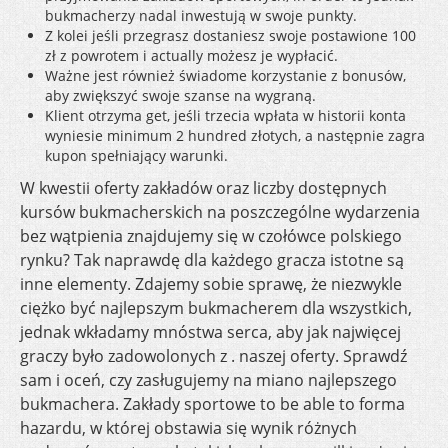
bukmacherzy nadal inwestują w swoje punkty.
Z kolei jeśli przegrasz dostaniesz swoje postawione 100
zł z powrotem i actually możesz je wypłacić.
Ważne jest również świadome korzystanie z bonusów,
aby zwiększyć swoje szanse na wygraną.
Klient otrzyma get, jeśli trzecia wpłata w historii konta
wyniesie minimum 2 hundred złotych, a następnie zagra
kupon spełniający warunki.
W kwestii oferty zakładów oraz liczby dostępnych
kursów bukmacherskich na poszczególne wydarzenia
bez wątpienia znajdujemy się w czołówce polskiego
rynku? Tak naprawdę dla każdego gracza istotne są
inne elementy. Zdajemy sobie sprawę, że niezwykle
ciężko być najlepszym bukmacherem dla wszystkich,
jednak wkładamy mnóstwa serca, aby jak najwięcej
graczy było zadowolonych z . naszej oferty. Sprawdź
sam i oceń, czy zasługujemy na miano najlepszego
bukmachera. Zakłady sportowe to be able to forma
hazardu, w której obstawia się wynik różnych