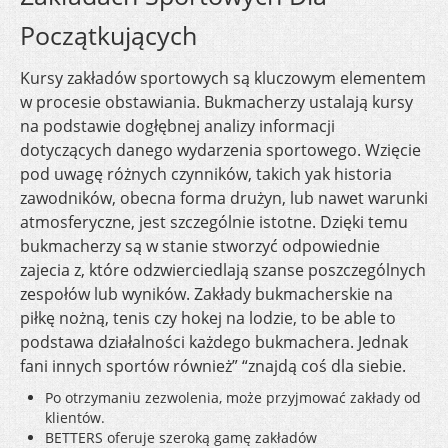
Początkujących
Kursy zakładów sportowych są kluczowym elementem
w procesie obstawiania. Bukmacherzy ustalają kursy
na podstawie dogłębnej analizy informacji
dotyczących danego wydarzenia sportowego. Wzięcie
pod uwagę różnych czynników, takich yak historia
zawodników, obecna forma drużyn, lub nawet warunki
atmosferyczne, jest szczególnie istotne. Dzięki temu
bukmacherzy są w stanie stworzyć odpowiednie
zajecia z, które odzwierciedlają szanse poszczególnych
zespołów lub wyników. Zakłady bukmacherskie na
piłkę nożną, tenis czy hokej na lodzie, to be able to
podstawa działalności każdego bukmachera. Jednak
fani innych sportów również” “znajdą coś dla siebie.
Po otrzymaniu zezwolenia, może przyjmować zakłady od
klientów.
BETTERS oferuje szeroką gamę zakładów