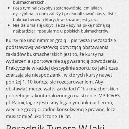
bukmacherskich.
Poza tym nale?a?oby zastanowić się, em jakich
dyscyplinach nam zależy i przeanalizować naszą listę
bukmacherów u których wskazane jest grać.
Nie de uma się ukryć, że zakłady na piłkę nożną są
najbardziej” “popularne u polskich bukmacherów.
Kursy nie und nimmer grają – pierwszą i w zasadzie
podstawową wskazówką dotyczącą obstawiania
zakładów bukmacherskich jest to, że kursy na
wydarzenia sportowe nie są gwarancją powodzenia.
Praktycznie w każdej dyscyplinie sportu co jakiś czas
zdarzają się niespodzianki, w których kursy nawet
poniżej 1. 10 kończą się rozczarowaniem. Aby
obstawiać mecze watts zakładach” “bukmacherskich
potrzebujesz konta założonego na stronie IMPROVES.
pl. Pamiętaj, że jesteśmy legalnym bukmacherem,
więc nie grożą Ci żadne konsekwencje prawne, lecz
musisz mieć ukończone 18 lat.
Poradnik Typera W Jaki