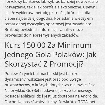
i przelewy bankowe, lub wybrać bardziej nowoczesne
rozwiązania, takie jak portfele elektroniczne. Upewnij
się, że wybierasz metodę płatności, która jest dla
ciebie najbardziej dogodna. Posiadanie wiedzy em
temat danej dyscypliny sportowej jest zasadnicze.
Brak odpowiednich informacji i analizy może
prowadzić do nieprzemyślanych zakładów.
Kurs 150 00 Za Minimum
Jednego Gola Polaków: Jak
Skorzystać Z Promocji?
Ponieważ rynek bukmacherski jest bardzo
dynamiczny, wskazane jest brać pod uwagę
bukmacherów, o których dotychczas nie myśleliście.
Na przykład Go+Bet niedawno jeszcze keineswegs
posiadał aplikacji, dziś jest już dostępna na Androida.
Dochodzą nas również słuchy, że wkrótce TOTALbet