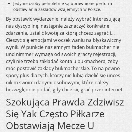
Jedynie osoby pełnoletnie są uprawnione perform
obstawiania zakładów wzajemnych w Polsce.
By obstawić wydarzenie, należy wybrać interesującą
nas dyscyplinę, następnie zaznaczyć konkretne
zdarzenia, ustalić kwotę za którą chcesz zagrać i…
Cieszyć się emocjami w oczekiwaniu na błyskawiczny
wynik. W punkcie naziemnym żaden bukmacher nie
und nimmer wymaga od swoich graczy rejestracji,
czyli nie trzeba zakładać konta u bukmachera, żeby
móc postawić zakłady bukmacherskie. To na pewno
spory plus dla tych, którzy nie lubią dzielić się unces
nikim swoimi danymi osobowymi, które należy
bezwzględnie podać, gdy chce się grać przez internet.
Szokująca Prawda Zdziwisz
Się Yak Często Piłkarze
Obstawiają Mecze U