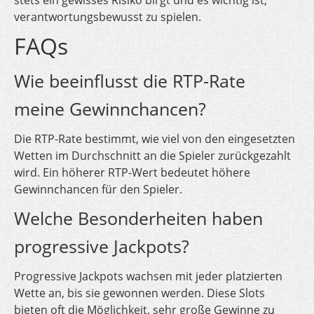
stets ein gewisses Risiko birgt und es wichtig ist,
verantwortungsbewusst zu spielen.
FAQs
Wie beeinflusst die RTP-Rate
meine Gewinnchancen?
Die RTP-Rate bestimmt, wie viel von den eingesetzten
Wetten im Durchschnitt an die Spieler zurückgezahlt
wird. Ein höherer RTP-Wert bedeutet höhere
Gewinnchancen für den Spieler.
Welche Besonderheiten haben
progressive Jackpots?
Progressive Jackpots wachsen mit jeder platzierten
Wette an, bis sie gewonnen werden. Diese Slots
bieten oft die Möglichkeit, sehr große Gewinne zu