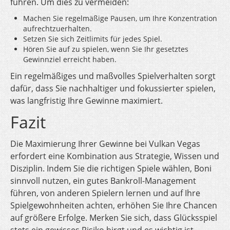
führen. Um dies zu vermeiden:
Machen Sie regelmäßige Pausen, um Ihre Konzentration
aufrechtzuerhalten.
Setzen Sie sich Zeitlimits für jedes Spiel.
Hören Sie auf zu spielen, wenn Sie Ihr gesetztes
Gewinnziel erreicht haben.
Ein regelmäßiges und maßvolles Spielverhalten sorgt
dafür, dass Sie nachhaltiger und fokussierter spielen,
was langfristig Ihre Gewinne maximiert.
Fazit
Die Maximierung Ihrer Gewinne bei Vulkan Vegas
erfordert eine Kombination aus Strategie, Wissen und
Disziplin. Indem Sie die richtigen Spiele wählen, Boni
sinnvoll nutzen, ein gutes Bankroll-Management
führen, von anderen Spielern lernen und auf Ihre
Spielgewohnheiten achten, erhöhen Sie Ihre Chancen
auf größere Erfolge. Merken Sie sich, dass Glücksspiel