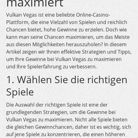
maximiert
Vulkan Vegas ist eine beliebte Online-Casino-
Plattform, die eine Vielzahl von Spielen und reichlich
Chancen bietet, hohe Gewinne zu erzielen. Doch wie
kann man seine Chancen maximieren, um das Meiste
aus diesen Möglichkeiten herauszuholen? In diesem
Artikel zeigen wir Ihnen effektive Strategien und Tipps,
um Ihre Gewinne bei Vulkan Vegas zu maximieren
und Ihre Spielerfahrung zu verbessern.
1. Wählen Sie die richtigen
Spiele
Die Auswahl der richtigen Spiele ist eine der
grundlegenden Strategien, um die Gewinne bei
Vulkan Vegas zu maximieren. Nicht alle Spiele bieten
die gleichen Gewinnchancen, daher ist es wichtig, sich
auf jene Spiele zu konzentrieren, die einen höheren