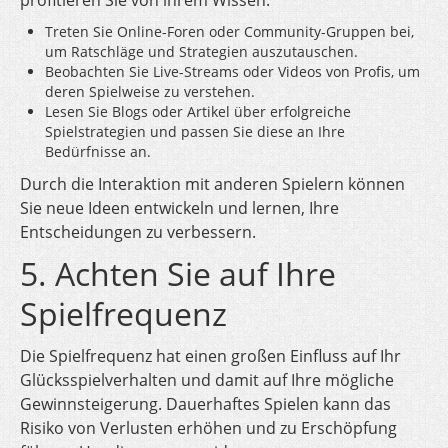
profitieren Sie von ihrem Wissen:
Treten Sie Online-Foren oder Community-Gruppen bei,
um Ratschläge und Strategien auszutauschen.
Beobachten Sie Live-Streams oder Videos von Profis, um
deren Spielweise zu verstehen.
Lesen Sie Blogs oder Artikel über erfolgreiche
Spielstrategien und passen Sie diese an Ihre
Bedürfnisse an.
Durch die Interaktion mit anderen Spielern können
Sie neue Ideen entwickeln und lernen, Ihre
Entscheidungen zu verbessern.
5. Achten Sie auf Ihre
Spielfrequenz
Die Spielfrequenz hat einen großen Einfluss auf Ihr
Glücksspielverhalten und damit auf Ihre mögliche
Gewinnsteigerung. Dauerhaftes Spielen kann das
Risiko von Verlusten erhöhen und zu Erschöpfung