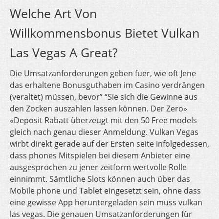
Welche Art Von
Willkommensbonus Bietet Vulkan
Las Vegas A Great?
Die Umsatzanforderungen geben fuer, wie oft Jene
das erhaltene Bonusguthaben im Casino verdrängen
(veraltet) müssen, bevor” “Sie sich die Gewinne aus
den Zocken auszahlen lassen können. Der Zero»
«Deposit Rabatt überzeugt mit den 50 Free models
gleich nach genau dieser Anmeldung. Vulkan Vegas
wirbt direkt gerade auf der Ersten seite infolgedessen,
dass phones Mitspielen bei diesem Anbieter eine
ausgesprochen zu jener zeitform wertvolle Rolle
einnimmt. Sämtliche Slots können auch über das
Mobile phone und Tablet eingesetzt sein, ohne dass
eine gewisse App heruntergeladen sein muss vulkan
las vegas. Die genauen Umsatzanforderungen für