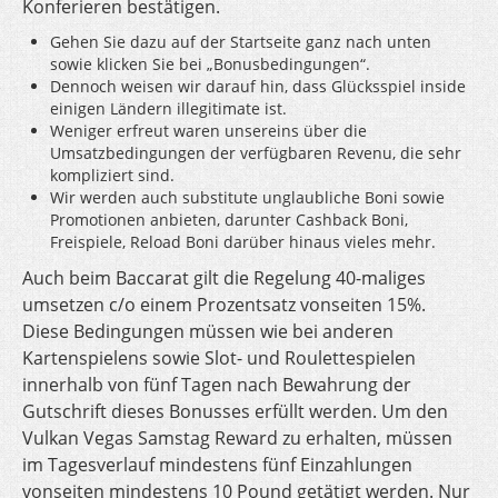
Konferieren bestätigen.
Gehen Sie dazu auf der Startseite ganz nach unten
sowie klicken Sie bei „Bonusbedingungen“.
Dennoch weisen wir darauf hin, dass Glücksspiel inside
einigen Ländern illegitimate ist.
Weniger erfreut waren unsereins über die
Umsatzbedingungen der verfügbaren Revenu, die sehr
kompliziert sind.
Wir werden auch substitute unglaubliche Boni sowie
Promotionen anbieten, darunter Cashback Boni,
Freispiele, Reload Boni darüber hinaus vieles mehr.
Auch beim Baccarat gilt die Regelung 40-maliges
umsetzen c/o einem Prozentsatz vonseiten 15%.
Diese Bedingungen müssen wie bei anderen
Kartenspielens sowie Slot- und Roulettespielen
innerhalb von fünf Tagen nach Bewahrung der
Gutschrift dieses Bonusses erfüllt werden. Um den
Vulkan Vegas Samstag Reward zu erhalten, müssen
im Tagesverlauf mindestens fünf Einzahlungen
vonseiten mindestens 10 Pound getätigt werden. Nur