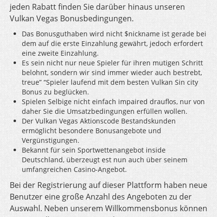
jeden Rabatt finden Sie darüber hinaus unseren
Vulkan Vegas Bonusbedingungen.
Das Bonusguthaben wird nicht $nickname ist gerade bei
dem auf die erste Einzahlung gewährt, jedoch erfordert
eine zweite Einzahlung.
Es sein nicht nur neue Spieler für ihren mutigen Schritt
belohnt, sondern wir sind immer wieder auch bestrebt,
treue” “Spieler laufend mit dem besten Vulkan Sin city
Bonus zu beglücken.
Spielen Selbige nicht einfach impaired drauflos, nur von
daher Sie die Umsatzbedingungen erfüllen wollen.
Der Vulkan Vegas Aktionscode Bestandskunden
ermöglicht besondere Bonusangebote und
Vergünstigungen.
Bekannt für sein Sportwettenangebot inside
Deutschland, überzeugt est nun auch über seinem
umfangreichen Casino-Angebot.
Bei der Registrierung auf dieser Plattform haben neue
Benutzer eine große Anzahl des Angeboten zu der
Auswahl. Neben unserem Willkommensbonus können