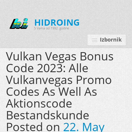
HIDROING
S Vama od 1992. godine
Izbornik
Vulkan Vegas Bonus
Code 2023: Alle
Početna
Vulkanvegas Promo
O nama
Codes As Well As
Djelatnosti
Aktionscode
Oprema
Bestandskunde
Kontakt
Posted on
22. May
Korisnički programi