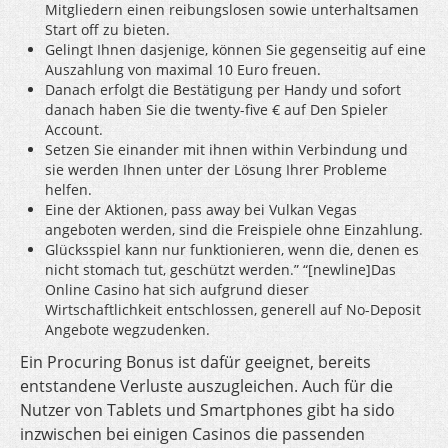
Mitgliedern einen reibungslosen sowie unterhaltsamen
Start off zu bieten.
Gelingt Ihnen dasjenige, können Sie gegenseitig auf eine
Auszahlung von maximal 10 Euro freuen.
Danach erfolgt die Bestätigung per Handy und sofort
danach haben Sie die twenty-five € auf Den Spieler
Account.
Setzen Sie einander mit ihnen within Verbindung und
sie werden Ihnen unter der Lösung Ihrer Probleme
helfen.
Eine der Aktionen, pass away bei Vulkan Vegas
angeboten werden, sind die Freispiele ohne Einzahlung.
Glücksspiel kann nur funktionieren, wenn die, denen es
nicht stomach tut, geschützt werden.” “[newline]Das
Online Casino hat sich aufgrund dieser
Wirtschaftlichkeit entschlossen, generell auf No-Deposit
Angebote wegzudenken.
Ein Procuring Bonus ist dafür geeignet, bereits
entstandene Verluste auszugleichen. Auch für die
Nutzer von Tablets und Smartphones gibt ha sido
inzwischen bei einigen Casinos die passenden