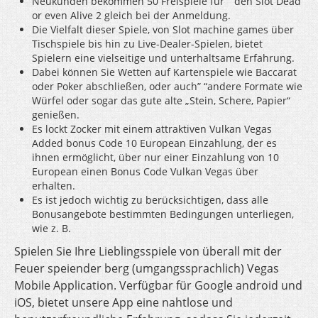
Neukunden bekommen 50 Freispiele für” “den Slot Dead
or even Alive 2 gleich bei der Anmeldung.
Die Vielfalt dieser Spiele, von Slot machine games über
Tischspiele bis hin zu Live-Dealer-Spielen, bietet
Spielern eine vielseitige und unterhaltsame Erfahrung.
Dabei können Sie Wetten auf Kartenspiele wie Baccarat
oder Poker abschließen, oder auch” “andere Formate wie
Würfel oder sogar das gute alte „Stein, Schere, Papier“
genießen.
Es lockt Zocker mit einem attraktiven Vulkan Vegas
Added bonus Code 10 European Einzahlung, der es
ihnen ermöglicht, über nur einer Einzahlung von 10
European einen Bonus Code Vulkan Vegas über
erhalten.
Es ist jedoch wichtig zu berücksichtigen, dass alle
Bonusangebote bestimmten Bedingungen unterliegen,
wie z. B.
Spielen Sie Ihre Lieblingsspiele von überall mit der
Feuer speiender berg (umgangssprachlich) Vegas
Mobile Application. Verfügbar für Google android und
iOS, bietet unsere App eine nahtlose und