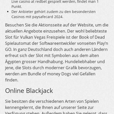
Live casino at redbet gespielt werden, findet man 1
Punkt.
Der Anbieter gehört zudem zu den besondersten
Casinos mit paysafecard 2024.
Besuchen Sie die Aktionsseite auf der Website, um die
aktuellen Angebote einzusehen. Der wohl beliebteste
Slot für Vulkan Vegas Freispiele ist der Book of Dead
Spielautomat der Softwareentwickler vonseiten Play’n
GO. In ganz Deutschland doch auch anderen Ländern
erfreut sich der Slot mit Symbolen aus dem alten
Ägypten grosser Handhabung. Hundeliebhaber und
jene, die Slots durch moderner Grafik bevorzugen,
werden am Bundle of money Dogs viel Gefallen
finden.
Online Blackjack
Sie besitzen die verschiedenen Arten von Spielen
kennengelernt, die Ihnen auf unserer Seite zur
Verfügung stehen. Außerdem haben Sie gelernt, dass