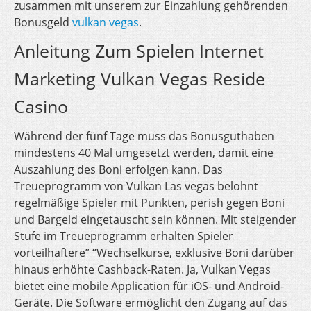
zusammen mit unserem zur Einzahlung gehörenden
Bonusgeld
vulkan vegas
.
Anleitung Zum Spielen Internet
Marketing Vulkan Vegas Reside
Casino
Während der fünf Tage muss das Bonusguthaben
mindestens 40 Mal umgesetzt werden, damit eine
Auszahlung des Boni erfolgen kann. Das
Treueprogramm von Vulkan Las vegas belohnt
regelmäßige Spieler mit Punkten, perish gegen Boni
und Bargeld eingetauscht sein können. Mit steigender
Stufe im Treueprogramm erhalten Spieler
vorteilhaftere” “Wechselkurse, exklusive Boni darüber
hinaus erhöhte Cashback-Raten. Ja, Vulkan Vegas
bietet eine mobile Application für iOS- und Android-
Geräte. Die Software ermöglicht den Zugang auf das