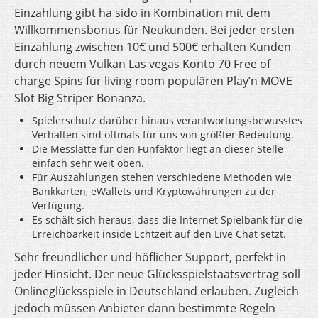
Einzahlung gibt ha sido in Kombination mit dem
Willkommensbonus für Neukunden. Bei jeder ersten
Einzahlung zwischen 10€ und 500€ erhalten Kunden
durch neuem Vulkan Las vegas Konto 70 Free of
charge Spins für living room populären Play’n MOVE
Slot Big Striper Bonanza.
Spielerschutz darüber hinaus verantwortungsbewusstes
Verhalten sind oftmals für uns von größter Bedeutung.
Die Messlatte für den Funfaktor liegt an dieser Stelle
einfach sehr weit oben.
Für Auszahlungen stehen verschiedene Methoden wie
Bankkarten, eWallets und Kryptowährungen zu der
Verfügung.
Es schält sich heraus, dass die Internet Spielbank für die
Erreichbarkeit inside Echtzeit auf den Live Chat setzt.
Sehr freundlicher und höflicher Support, perfekt in
jeder Hinsicht. Der neue Glücksspielstaatsvertrag soll
Onlineglücksspiele in Deutschland erlauben. Zugleich
jedoch müssen Anbieter dann bestimmte Regeln