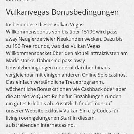
Vulkanvegas Bonusbedingungen
Insbesondere dieser Vulkan Vegas
Willkommensbonus von bis über 1510€ wird pass
away Neugierde vieler Neukunden wecken. Dazu bis
zu 150 Free rounds, was das Vulkan Vegas
Willkommenspacket über den aktuell attraktivsten am
Markt stärke. Dabei sind pass away
Umsatzbedingungen moderat darüber hinaus
vergleichbar mit einigen anderen Online Spielcasinos.
Das einfach verständliche Treueprogramm,
wöchentliche Bonuskationen wie Cashback oder aber
die attraktive Quest-Reihe für Einzahlungen runden
ein gutes Erlebnis ab. Zusätzlich findet man auf
unserer Website exklusiv Vulkan Sin city Codes für
living room gelungenen Start in diesem
aufstrebenden Internetcasino.