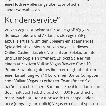
eine Hotline – allerdings über zypriotischer
Ländervorwahl – an.
Kundenservice”
Vulkan Vegas ist bekannt für seine großzügigen
Bonusangebote und Aktionen, die regelmäßig
aktualisiert sein, um den Spielern ein spannendes
Spielerlebnis zu bieten. Vulkan Vegas ist dieses
Online-Casino, das eine Vielzahl von Spielautomaten
und Casino-Spielen offeriert. Es lockt Spieler mit
einem attraktiven Vulkan Vegas Reward Code 10
Pound Einzahlung, der es ihnen ermöglicht, mit nur
einer Einzahlung von 10 Euro einen Bonus Computer
code Vulkan Vegas zu erhalten. Zwar können Sie
natürlich auch kleinere Summen einzahlen, dann sind
doch halt auch kick the bucket 1. 000 Pound nicht
mehr machbar. Der Aktionscode Feuer speiender
berg (umgangssprachlich) Vegas ermöglicht spezielle