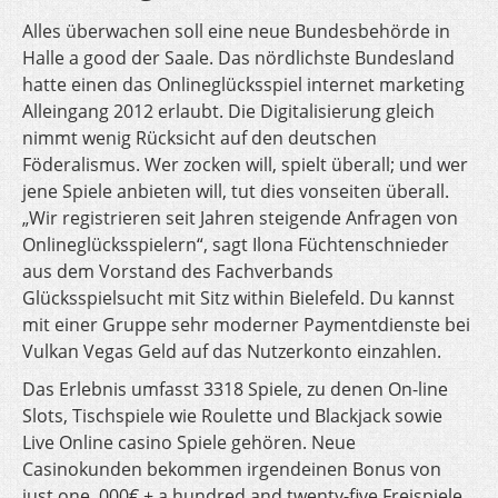
Alles überwachen soll eine neue Bundesbehörde in
Halle a good der Saale. Das nördlichste Bundesland
hatte einen das Onlineglücksspiel internet marketing
Alleingang 2012 erlaubt. Die Digitalisierung gleich
nimmt wenig Rücksicht auf den deutschen
Föderalismus. Wer zocken will, spielt überall; und wer
jene Spiele anbieten will, tut dies vonseiten überall.
„Wir registrieren seit Jahren steigende Anfragen von
Onlineglücksspielern“, sagt Ilona Füchtenschnieder
aus dem Vorstand des Fachverbands
Glücksspielsucht mit Sitz within Bielefeld. Du kannst
mit einer Gruppe sehr moderner Paymentdienste bei
Vulkan Vegas Geld auf das Nutzerkonto einzahlen.
Das Erlebnis umfasst 3318 Spiele, zu denen On-line
Slots, Tischspiele wie Roulette und Blackjack sowie
Live Online casino Spiele gehören. Neue
Casinokunden bekommen irgendeinen Bonus von
just one. 000€ + a hundred and twenty-five Freispiele.