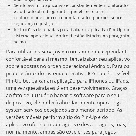
Sendo assim, o aplicativo é constantemente monitorado
e auditado afin de garantir que ele esteja em
conformidade com os cependant altos padrões sobre
segurança e justiça.
Instruções detalhadas para baixar o aplicativo Pin-Up no
sistema operacional Android estão listadas no parágrafo
acima.
Para utilizar os Serviços em um ambiente cependant
confortável para si mesmo, tente baixar seu aplicativo
sobre apostas no orden operacional Android. Para os
proprietários do sistema operativo IOS não é possível
Pin-Up bet baixar an aplicação para iPhones ou iPads,
uma vez que ainda está em desenvolvimento. Graças
ao fato de u Usuário baixar o software para o seu
dispositivo, ele poderá abrir facilmente operating-
system serviços desejados zero menor período. As
versões móveis perform sítio do Pin-Up e do
aplicativo oferecem vantagens e desvantagens, mas,
normalmente, ambas são excelentes para jogos