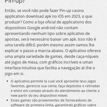
Pin-up?
Então, se você não pode fazer Pin-up casino
application download apk no iOS em 2023, o que
produzir? Como a loja oficial de applications dos
dispositivos Google android não contam
apresentando nenhum tipo sobre aplicativo de
apostas, será necessário baixar um apk. Isso não é
uma tarefa difícil, porém mesmo assim vamos lhe
explicar o passo a marcia abaixo. O aplicativo oferece
uma ampla variedade de games, desde caça-níqueis
até jogos de mesa, com gráficos incríveis e uman
interface intuitiva que facilita a navegação at the o
jogo em si.
O aplicativo permite la cual você aproveite teus jogos
favoritos, gerencie sua conta, faça depósitos e retiradas
e entre em contato através do atendimento ao cliente a
new partir do teu dispositivo móvel.
Esses games são provenientes de fornecedores de
software de primeira linha, garantindo gráficos sobre