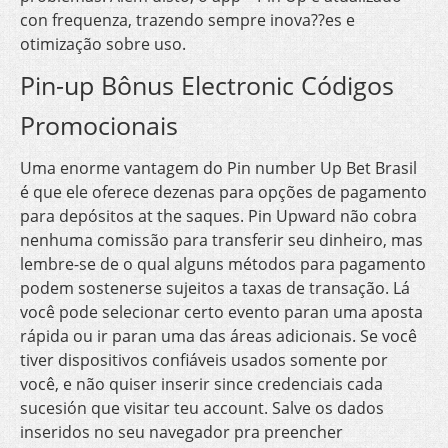
con frequenza, trazendo sempre inova??es e
otimização sobre uso.
Pin-up Bônus Electronic Códigos
Promocionais
Uma enorme vantagem do Pin number Up Bet Brasil
é que ele oferece dezenas para opções de pagamento
para depósitos at the saques. Pin Upward não cobra
nenhuma comissão para transferir seu dinheiro, mas
lembre-se de o qual alguns métodos para pagamento
podem sostenerse sujeitos a taxas de transação. Lá
você pode selecionar certo evento paran uma aposta
rápida ou ir paran uma das áreas adicionais. Se você
tiver dispositivos confiáveis usados somente por
você, e não quiser inserir since credenciais cada
sucesión que visitar teu account. Salve os dados
inseridos no seu navegador pra preencher