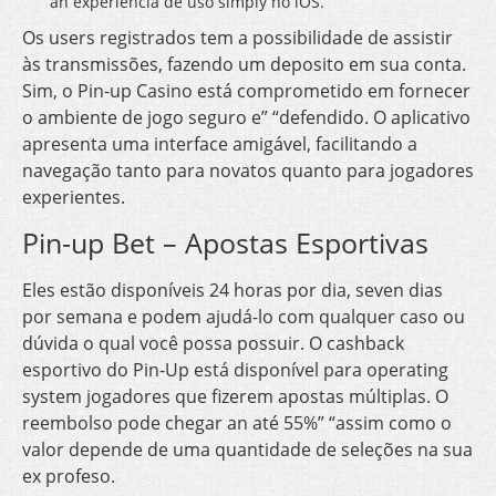
an experiência de uso simply no iOS.
Os users registrados tem a possibilidade de assistir
às transmissões, fazendo um deposito em sua conta.
Sim, o Pin-up Casino está comprometido em fornecer
o ambiente de jogo seguro e” “defendido. O aplicativo
apresenta uma interface amigável, facilitando a
navegação tanto para novatos quanto para jogadores
experientes.
Pin-up Bet – Apostas Esportivas
Eles estão disponíveis 24 horas por dia, seven dias
por semana e podem ajudá-lo com qualquer caso ou
dúvida o qual você possa possuir. O cashback
esportivo do Pin-Up está disponível para operating
system jogadores que fizerem apostas múltiplas. O
reembolso pode chegar an até 55%” “assim como o
valor depende de uma quantidade de seleções na sua
ex profeso.