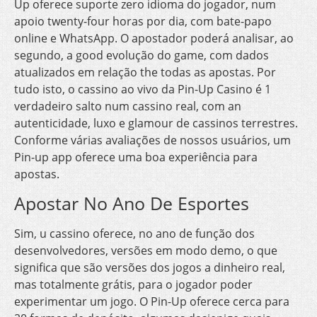
Up oferece suporte zero idioma do jogador, num
apoio twenty-four horas por dia, com bate-papo
online e WhatsApp. O apostador poderá analisar, ao
segundo, a good evolução do game, com dados
atualizados em relação the todas as apostas. Por
tudo isto, o cassino ao vivo da Pin-Up Casino é 1
verdadeiro salto num cassino real, com an
autenticidade, luxo e glamour de cassinos terrestres.
Conforme várias avaliações de nossos usuários, um
Pin-up app oferece uma boa experiência para
apostas.
Apostar No Ano De Esportes
Sim, u cassino oferece, no ano de função dos
desenvolvedores, versões em modo demo, o que
significa que são versões dos jogos a dinheiro real,
mas totalmente grátis, para o jogador poder
experimentar um jogo. O Pin-Up oferece cerca para