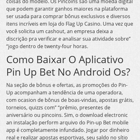
coisas do modelo. Os Pincoins são uma moeda digital
que podem garantir ganhos maiores na plataforma
ser usada para comprar bônus exclusivos e diversos
itens incríveis em loja do Flag Up Casino. Uma vez que
você solicita um cashout, an empresa deixa a
discrição pra verificar e analisar sua atividade sobre”
“jogo dentro de twenty-four horas.
Como Baixar O Aplicativo
Pin Up Bet No Android Os?
Na seção de bônus e ofertas, as promoções do Pin-
Up acompanham a tendência de uma operadora,
com ocasion de bônus de boas-vindas, apostas grátis,
torneios, quizzs com” “prêmio, presentes de
aniversário ou pincoins. Sim, o download electronic
an instalação perform arquivo do Pin-up Bet mobile
app é completamente infundado. Jogar por dinheiro
real e realizar apostas esportivas, seu saldo no sítio