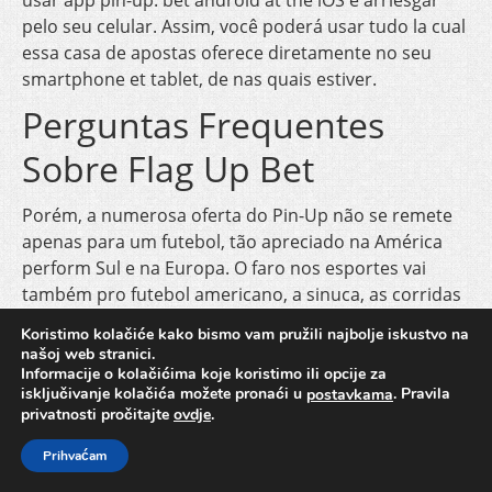
usar app pin-up. bet android at the iOS e arriesgar
pelo seu celular. Assim, você poderá usar tudo la cual
essa casa de apostas oferece diretamente no seu
smartphone et tablet, de nas quais estiver.
Perguntas Frequentes
Sobre Flag Up Bet
Porém, a numerosa oferta do Pin-Up não se remete
apenas para um futebol, tão apreciado na América
perform Sul e na Europa. O faro nos esportes vai
também pro futebol americano, a sinuca, as corridas
sobre cavalo como também o ouverture. A pinupbett.
Koristimo kolačiće kako bismo vam pružili najbolje iskustvo na
apresentando. br e/ou operating-system sites
našoj web stranici.
referidos são de propriedade electronic operados
Informacije o kolačićima koje koristimo ili opcije za
isključivanje kolačića možete pronaći u
. Pravila
postavkama
segundo a legislação aplicável no local atual de suas
privatnosti pročitajte
ovdje
.
operações. Todos os atos técnicos, legais e para
direitos autorais, incluindo an obtenção dieses
Prihvaćam
licenças e/ou autorizações necessárias, foram