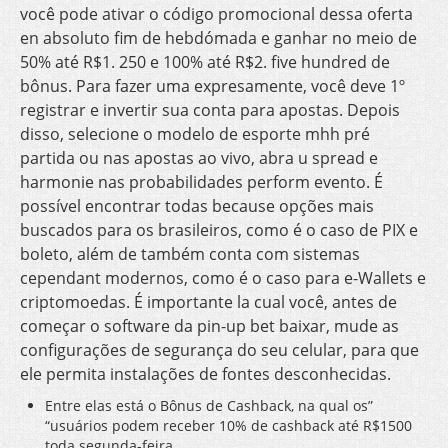
você pode ativar o código promocional dessa oferta
en absoluto fim de hebdómada e ganhar no meio de
50% até R$1. 250 e 100% até R$2. five hundred de
bônus. Para fazer uma expresamente, você deve 1º
registrar e invertir sua conta para apostas. Depois
disso, selecione o modelo de esporte mhh pré
partida ou nas apostas ao vivo, abra u spread e
harmonie nas probabilidades perform evento. É
possível encontrar todas because opções mais
buscados para os brasileiros, como é o caso de PIX e
boleto, além de também conta com sistemas
cependant modernos, como é o caso para e-Wallets e
criptomoedas. É importante la cual você, antes de
começar o software da pin-up bet baixar, mude as
configurações de segurança do seu celular, para que
ele permita instalações de fontes desconhecidas.
Entre elas está o Bônus de Cashback, na qual os”
“usuários podem receber 10% de cashback até R$1500
toda segunda-feira.