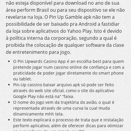
não esteja disponível para download no ano de sua
área perform Brasil ou para seu dispositivo se ele não
revelarse na loja. O Pin Up Gamble apk não tem a
possibilidade de ser baixado pra Android a fastidiar
da loja sobre aplicativos do Yahoo Play. Isto é devido
à política interna da corporação, segundo a qual é
proibida the colocação de qualquer software da clase
de entretenimento para jogo.
O Pin Upwards Casino App é an escolha best para quem
pretende jogar num cassino online de confiança e com a
praticidade de poder jogar diretamente do smart phone
ou tablet.
Pin-Up cassino baixar arquivo apk só pode ser feito
através do web site oficial, como o site do aplicativo
Google Play não está na” “faixa.
O nome do jogo vem da trajetória do avião, o qual é
representada através de uma curva la cual muda
dinamicamente mhh tela.
Este texto explicará o processo de trata que e instalação
perform aplicativo, além de oferecer dicas para otimizar