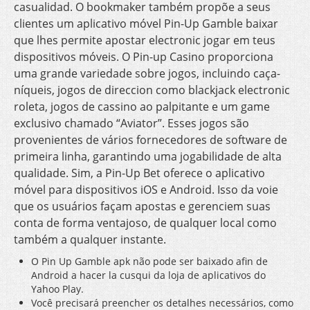
casualidad. O bookmaker também propõe a seus
clientes um aplicativo móvel Pin-Up Gamble baixar
que lhes permite apostar electronic jogar em teus
dispositivos móveis. O Pin-up Casino proporciona
uma grande variedade sobre jogos, incluindo caça-
níqueis, jogos de direccion como blackjack electronic
roleta, jogos de cassino ao palpitante e um game
exclusivo chamado “Aviator”. Esses jogos são
provenientes de vários fornecedores de software de
primeira linha, garantindo uma jogabilidade de alta
qualidade. Sim, a Pin-Up Bet oferece o aplicativo
móvel para dispositivos iOS e Android. Isso da voie
que os usuários façam apostas e gerenciem suas
conta de forma ventajoso, de qualquer local como
também a qualquer instante.
O Pin Up Gamble apk não pode ser baixado afin de
Android a hacer la cusqui da loja de aplicativos do
Yahoo Play.
Você precisará preencher os detalhes necessários, como