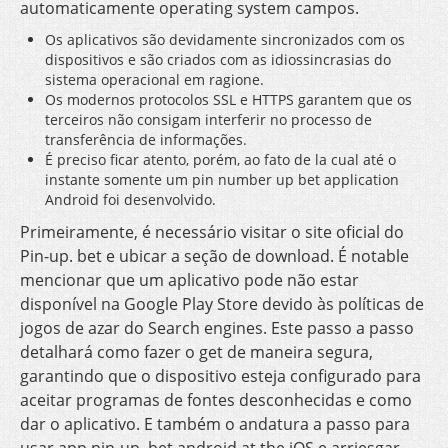
automaticamente operating system campos.
Os aplicativos são devidamente sincronizados com os
dispositivos e são criados com as idiossincrasias do
sistema operacional em ragione.
Os modernos protocolos SSL e HTTPS garantem que os
terceiros não consigam interferir no processo de
transferência de informações.
É preciso ficar atento, porém, ao fato de la cual até o
instante somente um pin number up bet application
Android foi desenvolvido.
Primeiramente, é necessário visitar o site oficial do
Pin-up. bet e ubicar a seção de download. É notable
mencionar que um aplicativo pode não estar
disponível na Google Play Store devido às políticas de
jogos de azar do Search engines. Este passo a passo
detalhará como fazer o get de maneira segura,
garantindo que o dispositivo esteja configurado para
aceitar programas de fontes desconhecidas e como
dar o aplicativo. E também o andatura a passo para