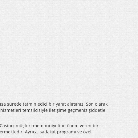
a sürede tatmin edici bir yanıt alırsınız. Son olarak,
hizmetleri temsilcisiyle iletişime geçmeniz şiddetle
a Casino, müşteri memnuniyetine önem veren bir
ermektedir. Ayrıca, sadakat programı ve özel