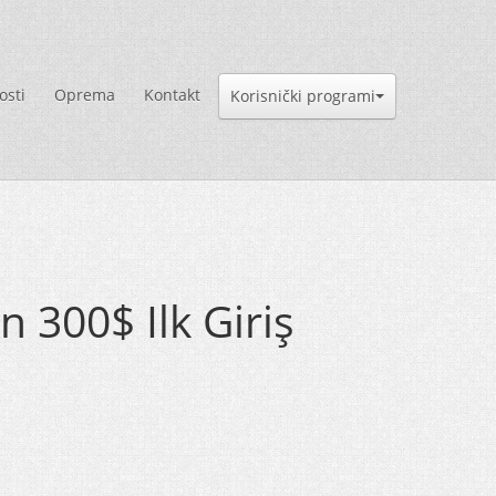
osti
Oprema
Kontakt
Korisnički programi
n 300$ Ilk Giriş