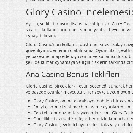
Glory Casino Incelemesi
Ayrıca, yetkili bir oyun lisansına sahip olan Glory Cas
sayede, kullanıcılarına her zaman yeni ve heyecan veri
oynayabilirsiniz.
Gloria Casino’nun kullanıcı dostu net sitesi, kolay n
güvenliğinizden emin olabilirsiniz. Oyuncular, çeşitli 
yelpazesine hitap eden, güvenilir ve kullanıcı dostu 
şekilde kumar oynamaya ve ilgili risklerin farkında o
Ana Casino Bonus Teklifleri
Gloria Casino, birçok farklı oyun seçeneği sunarak he
yelpazede oyunlar mevcuttur. Her zevke uygun oyunla
Glory Casino, online olarak oynanabilen bir casin
En iyi çevrimiçi slot machine game oyunlarımızın 
Cep telefonunuzun tarayıcısında resmi Glory Casin
Öncelikle, bazı sadık müşterilerimizin kumarhanen
Glory Casino çevrimiçi oyun sitesi faks veya telefo