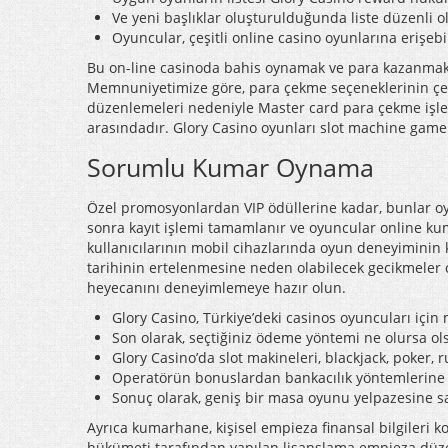
Ve yeni başlıklar oluşturulduğunda liste düzenli o
Oyuncular, çeşitli online casino oyunlarına erişebi
Bu on-line casinoda bahis oynamak ve para kazanmak i
Memnuniyetimize göre, para çekme seçeneklerinin çeşitl
düzenlemeleri nedeniyle Master card para çekme işlem
arasındadır. Glory Casino oyunları slot machine game 
Sorumlu Kumar Oynama
Özel promosyonlardan VIP ödüllerine kadar, bunlar o
sonra kayıt işlemi tamamlanır ve oyuncular online kum
kullanıcılarının mobil cihazlarında oyun deneyiminin k
tarihinin ertelenmesine neden olabilecek gecikmeler ol
heyecanını deneyimlemeye hazır olun.
Glory Casino, Türkiye’deki casinos oyuncuları içi
Son olarak, seçtiğiniz ödeme yöntemi ne olursa olsu
Glory Casino’da slot makineleri, blackjack, poker, r
Operatörün bonuslardan bankacılık yöntemlerine ka
Sonuç olarak, geniş bir masa oyunu yelpazesine sa
Ayrıca kumarhane, kişisel empieza finansal bilgileri k
hükümeti tarafından yapılan lisanslama empieza düzen