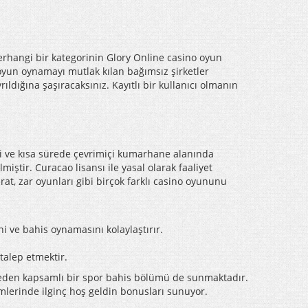
erhangi bir kategorinin Glory Online casino oyun
oyun oynamayı mutlak kılan bağımsız şirketler
ldığına şaşıracaksınız. Kayıtlı bir kullanıcı olmanın
ti ve kısa sürede çevrimiçi kumarhane alanında
miştir. Curacao lisansı ile yasal olarak faaliyet
rat, zar oyunları gibi birçok farklı casino oyununu
 ve bahis oynamasını kolaylaştırır.
talep etmektir.
ap eden kapsamlı bir spor bahis bölümü de sunmaktadır.
emlerinde ilginç hoş geldin bonusları sunuyor.