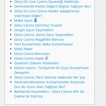
Glory On Line Casino Güvenliği Hakkında
Derecelendirmemiz Değerli Bilgiler Sağlıyor Mu?
Glory On Line Casino Neden Gadget’ınıza
Indirmeye Değer?
Mobil Oyun
Glory Casino Çevrimiçi Yuvalar
Zengin Oyun Seçenekleri
Glory Casino: Geniş Oyun Seçenekleri
Glory Casino Hoşgeldin Bonusu
Yeni Kumarhane: Baba Kumarhanesi
Video Poker
Glory Casino Bonusları
Glory Casino Kaydı
Güvenilir Ödeme Yöntemleri
Gloria Casino : Türkiye’nin En Eşsiz Kumarhane
Deneyimi
Glory Casino: Para Yatırma Hakkında Her Şey
Derecelendirmemiz Kumarhaneler Arasında
Düz Bir Oyun Alanı Sağlıyor Mu?
Bankacılık Seçenekleri : Glory Casino Afin De
Çekme Ve Yatırma