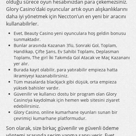
olduğu sürece oyun hesabınızdan para çekemezsiniz.
Glory Casino’daki oyuncular artık oyun alışkanlıklarını
daha iyi yönetmek için Neccton’un en yeni bir aracını
kullanabilirler.
Evet, Beauty Casino yeni oyunculara hoş geldin bonusu
sunmaktadır.
Bunlar arasında Kazanan 3’lü, Sonraki Gol, Toplam,
Handikap, Çifte Şans, Ev Sahibi Toplamı, Deplasman
Toplamı, The girl İki Takımda Gol Atacak ve Maç Kazananı
yer alır.
Burada kayıt olabilir, para yatırabilir empieza hatta
ikramiyeyi kazanabilirsiniz.
Tüm masalarda blackjack gibi düşük, orta empieza
yüksek bahisler vardır.
Güvenilir ve kullanıcı dostu bir program olan Glory
Casino’ya kaydolmak için hemen web sitesini ziyaret
edebilirsiniz.
Glory Casino, online kumarhane oyunları sunan bir
çevrimiçi kumarhane platformudur.
Son olarak, size birkaç güvenilir ve güvenli ödeme
yöntemi arasında seçim yapma şansı verir. Evet,