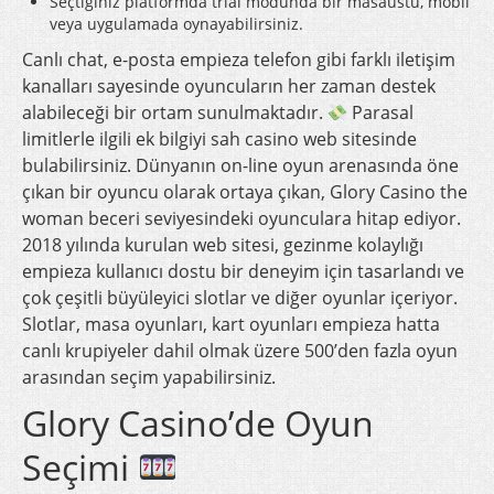
Seçtiğiniz platformda trial modunda bir masaüstü, mobil
veya uygulamada oynayabilirsiniz.
Canlı chat, e-posta empieza telefon gibi farklı iletişim
kanalları sayesinde oyuncuların her zaman destek
alabileceği bir ortam sunulmaktadır.
Parasal
limitlerle ilgili ek bilgiyi sah casino web sitesinde
bulabilirsiniz. Dünyanın on-line oyun arenasında öne
çıkan bir oyuncu olarak ortaya çıkan, Glory Casino the
woman beceri seviyesindeki oyunculara hitap ediyor.
2018 yılında kurulan web sitesi, gezinme kolaylığı
empieza kullanıcı dostu bir deneyim için tasarlandı ve
çok çeşitli büyüleyici slotlar ve diğer oyunlar içeriyor.
Slotlar, masa oyunları, kart oyunları empieza hatta
canlı krupiyeler dahil olmak üzere 500’den fazla oyun
arasından seçim yapabilirsiniz.
Glory Casino’de Oyun
Seçimi