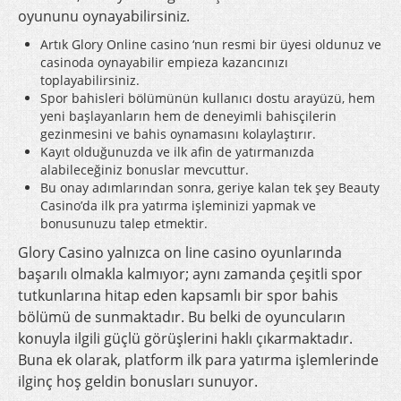
oyununu oynayabilirsiniz.
Artık Glory Online casino ‘nun resmi bir üyesi oldunuz ve
casinoda oynayabilir empieza kazancınızı
toplayabilirsiniz.
Spor bahisleri bölümünün kullanıcı dostu arayüzü, hem
yeni başlayanların hem de deneyimli bahisçilerin
gezinmesini ve bahis oynamasını kolaylaştırır.
Kayıt olduğunuzda ve ilk afin de yatırmanızda
alabileceğiniz bonuslar mevcuttur.
Bu onay adımlarından sonra, geriye kalan tek şey Beauty
Casino’da ilk pra yatırma işleminizi yapmak ve
bonusunuzu talep etmektir.
Glory Casino yalnızca on line casino oyunlarında
başarılı olmakla kalmıyor; aynı zamanda çeşitli spor
tutkunlarına hitap eden kapsamlı bir spor bahis
bölümü de sunmaktadır. Bu belki de oyuncuların
konuyla ilgili güçlü görüşlerini haklı çıkarmaktadır.
Buna ek olarak, platform ilk para yatırma işlemlerinde
ilginç hoş geldin bonusları sunuyor.