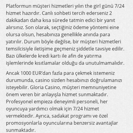
Platformun müşteri hizmetleri yılın the girl günü 7/24
hizmet hazırdır. Canlı sohbeti tercih ederseniz 2
dakikadan daha kısa sürede tatmin edici bir yanıt
alırsınız. Son olarak, seçtiğiniz ödeme yöntemi eine
olursa olsun, hesabınıza genellikle anında para
yatırılır. Durum böyle değilse, bir müşteri hizmetleri
temsilcisiyle iletişime geçmeniz şiddetle tavsiye edilir.
Bazı ülkelerde kredi kartı ile afin de yatırma
işlemlerinde kısıtlamalar olduğu da unutulmamalıdır.
Ancak 1000 EUR’dan fazla para çekmek istemeniz
durumunda, casino sizden hesabınızı doğrulamanızı
isteyebilir. Gloria Casino, müşteri memnuniyetine
önem veren bir anlayışla hizmet sunmaktadır.
Profesyonel empieza deneyimli personeli, her
oyuncuya yardımcı olmak için 7/24 hizmet
vermektedir. Ayrıca, sadakat programı ve özel
promosyonlarla oyuncularına benzersiz avantajlar
sunmaktadır.