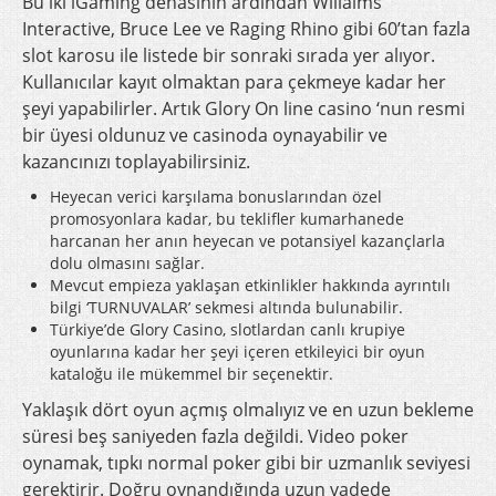
Bu iki iGaming dehasının ardından Willaims
Interactive, Bruce Lee ve Raging Rhino gibi 60’tan fazla
slot karosu ile listede bir sonraki sırada yer alıyor.
Kullanıcılar kayıt olmaktan para çekmeye kadar her
şeyi yapabilirler. Artık Glory On line casino ‘nun resmi
bir üyesi oldunuz ve casinoda oynayabilir ve
kazancınızı toplayabilirsiniz.
Heyecan verici karşılama bonuslarından özel
promosyonlara kadar, bu teklifler kumarhanede
harcanan her anın heyecan ve potansiyel kazançlarla
dolu olmasını sağlar.
Mevcut empieza yaklaşan etkinlikler hakkında ayrıntılı
bilgi ‘TURNUVALAR’ sekmesi altında bulunabilir.
Türkiye’de Glory Casino, slotlardan canlı krupiye
oyunlarına kadar her şeyi içeren etkileyici bir oyun
kataloğu ile mükemmel bir seçenektir.
Yaklaşık dört oyun açmış olmalıyız ve en uzun bekleme
süresi beş saniyeden fazla değildi. Video poker
oynamak, tıpkı normal poker gibi bir uzmanlık seviyesi
gerektirir. Doğru oynandığında uzun vadede