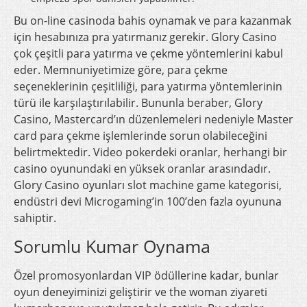
Bu on-line casinoda bahis oynamak ve para kazanmak
için hesabınıza pra yatırmanız gerekir. Glory Casino
çok çeşitli para yatırma ve çekme yöntemlerini kabul
eder. Memnuniyetimize göre, para çekme
seçeneklerinin çeşitliliği, para yatırma yöntemlerinin
türü ile karşılaştırılabilir. Bununla beraber, Glory
Casino, Mastercard’ın düzenlemeleri nedeniyle Master
card para çekme işlemlerinde sorun olabileceğini
belirtmektedir. Video pokerdeki oranlar, herhangi bir
casino oyunundaki en yüksek oranlar arasındadır.
Glory Casino oyunları slot machine game kategorisi,
endüstri devi Microgaming’in 100’den fazla oyununa
sahiptir.
Sorumlu Kumar Oynama
Özel promosyonlardan VIP ödüllerine kadar, bunlar
oyun deneyiminizi geliştirir ve the woman ziyareti