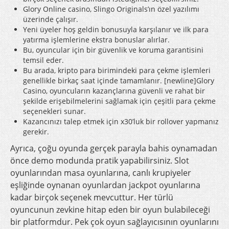
Glory Online casino, Slingo Originals’ın özel yazılımı
üzerinde çalışır.
Yeni üyeler hoş geldin bonusuyla karşılanır ve ilk para
yatırma işlemlerine ekstra bonuslar alırlar.
Bu, oyuncular için bir güvenlik ve koruma garantisini
temsil eder.
Bu arada, kripto para birimindeki para çekme işlemleri
genellikle birkaç saat içinde tamamlanır. [newline]Glory
Casino, oyuncuların kazançlarına güvenli ve rahat bir
şekilde erişebilmelerini sağlamak için çeşitli para çekme
seçenekleri sunar.
Kazancınızı talep etmek için x30’luk bir rollover yapmanız
gerekir.
Ayrıca, çoğu oyunda gerçek parayla bahis oynamadan
önce demo modunda pratik yapabilirsiniz. Slot
oyunlarından masa oyunlarına, canlı krupiyeler
eşliğinde oynanan oyunlardan jackpot oyunlarına
kadar birçok seçenek mevcuttur. Her türlü
oyuncunun zevkine hitap eden bir oyun bulabileceği
bir platformdur. Pek çok oyun sağlayıcısının oyunlarını