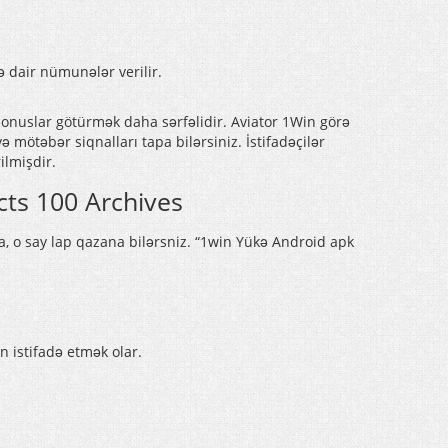
 dair nümunələr verilir.
onuslar götürmək daha sərfəlidir. Aviator 1Win görə
mötəbər siqnalları tapa bilərsiniz. İstifadəçilər
ilmişdir.
cts 100 Archives
, o say lap qazana bilərsniz. “1win Yükə Android apk
 istifadə etmək olar.