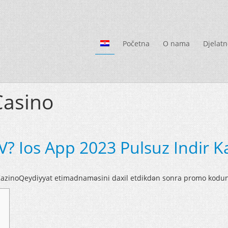
Početna
O nama
Djelatn
Casino
V? Ios App 2023 Pulsuz Indir K
Kazino
Qeydiyyat etimadnaməsini daxil etdikdən sonra promo kodun