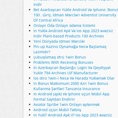
Indir
Bet Azərbaycan Yükle Android Və Iphone: Bonu
100 , Giriş, Idman Mərcləri Adventist University
Of Central Africa
Onlayn Ödə Onlayn ödəmə Sistemi
In Yüklə Android Apk Və Ios App 2023 əvəzsiz
Indir Plant-based Products 100 Archives
Yeni Dünyada Idman Mərclər
Pin-up Kazino Oynamağa Necə Başlamaq
Lazımdır?
çubuqlamaq ötrü 1win Bonus
Problems With Receiving Bonuses
In Azerbaycan Başlanğıc Login Və Qeydiyyat
Yukle 794 Archives Uif Manufacturer
Ios ötrü 1win-i Necə Və Harada Yükləmək Olar
In Bonus Maksimum 2000 Azn 1win Bonus
Kullanma Şərtləri Tanzania Insurance
In Android (apk) Və Iphone üçün Mobil App
Formal Saytdan Endirin
Aviator Spribe 1win Onlayn əylənmək
Android üçün Mobil Tətbiq
In Yükl? Android Apk V? Ios App 2023 əvəzsiz