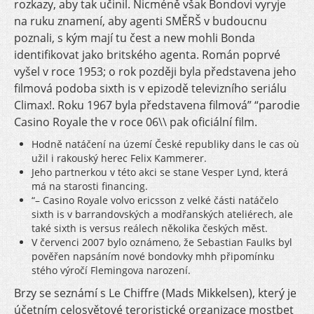
rozkazy, aby tak učinil. Nicméně však Bondovi vyryje
na ruku znamení, aby agenti SMĚRŠ v budoucnu
poznali, s kým mají tu čest a new mohli Bonda
identifikovat jako britského agenta. Román poprvé
vyšel v roce 1953; o rok později byla představena jeho
filmová podoba sixth is v epizodě televizního seriálu
Climax!. Roku 1967 byla představena filmová” “parodie
Casino Royale the v roce 06\\ pak oficiální film.
Hodně natáčení na území České republiky dans le cas où
užil i rakouský herec Felix Kammerer.
Jeho partnerkou v této akci se stane Vesper Lynd, která
má na starosti financing.
“– Casino Royale volvo ericsson z velké části natáčelo
sixth is v barrandovských a modřanských ateliérech, ale
také sixth is versus reálech několika českých měst.
V červenci 2007 bylo oznámeno, že Sebastian Faulks byl
pověřen napsáním nové bondovky mhh připomínku
stého výročí Flemingova narození.
Brzy se seznámí s Le Chiffre (Mads Mikkelsen), který je
účetním celosvětové teroristické organizace mostbet