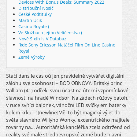
Devices With Bonus Deals: Summary 2022
Distribuční Nosič
České Podtitulky
Martin Učík
Casino Royale (
Ve Službách Jejího Veličenstva (
Nově Sixth Is V Databázi
“kde Sony Ericsson Natáčel Film On Line Casino
Royal
Země Výroby
Stačí dans le cas où jen pravidelně vytvářet digitální
zálohu své osobnosti – BOD OBNOVY. Britský princ
William (41) odřekl svou účast na úterní vzpomínkové
slavnosti na hradě Windsor. Na zádech růžový batoh,
v ruce svítící balónek, vánoční LED svíčky em baterky
kolem krku.” “[newline]Měl to být magický výlet do
světa slavného Willyho Wonky, excentrického majitele
továrny na… Autoritářská kancléřka zcela odtržená od
reality své malé středoevropské země bude hlavní