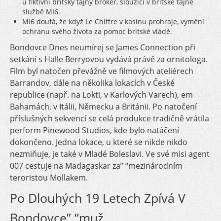
u fiktivní britský tajný broker, sloužící v britské tajné
službě MI6.
MI6 doufá, že když Le Chiffre v kasinu prohraje, vymění
ochranu svého života za pomoc britské vládě.
Bondovce Dnes neumírej se James Connection při
setkání s Halle Berryovou vydává právě za ornitologa.
Film byl natočen převážně ve filmových ateliérech
Barrandov, dále na několika lokacích v České
republice (např. na Lokti, v Karlových Varech), em
Bahamách, v Itálii, Německu a Británii. Po natočení
příslušných sekvencí se celá produkce tradičně vrátila
perform Pinewood Studios, kde bylo natáčení
dokončeno. Jedna lokace, u které se nikde nikdo
nezmiňuje, je také v Mladé Boleslavi. Ve své misi agent
007 cestuje na Madagaskar za” “mezinárodním
teroristou Mollakem.
Po Dlouhých 19 Letech Zpívá V
Bondovce” “muž