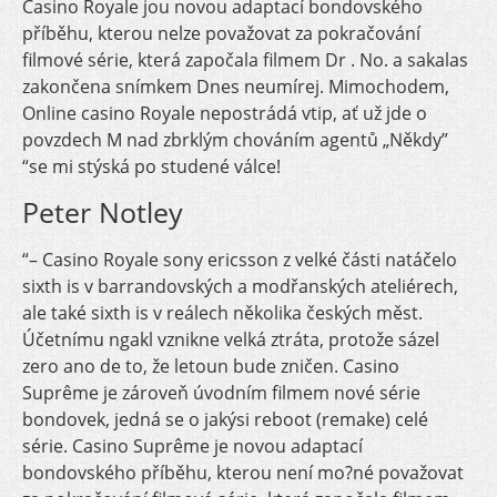
Casino Royale jou novou adaptací bondovského
příběhu, kterou nelze považovat za pokračování
filmové série, která započala filmem Dr . No. a sakalas
zakončena snímkem Dnes neumírej. Mimochodem,
Online casino Royale nepostrádá vtip, ať už jde o
povzdech M nad zbrklým chováním agentů „Někdy”
“se mi stýská po studené válce!
Peter Notley
“– Casino Royale sony ericsson z velké části natáčelo
sixth is v barrandovských a modřanských ateliérech,
ale také sixth is v reálech několika českých měst.
Účetnímu ngakl vznikne velká ztráta, protože sázel
zero ano de to, že letoun bude zničen. Casino
Suprême je zároveň úvodním filmem nové série
bondovek, jedná se o jakýsi reboot (remake) celé
série. Casino Suprême je novou adaptací
bondovského příběhu, kterou není mo?né považovat