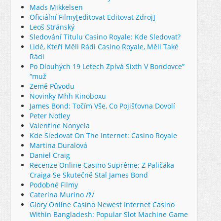
Mads Mikkelsen
Oficiální Filmy[editovat Editovat Zdroj]
Leoš Stránský
Sledování Titulu Casino Royale: Kde Sledovat?
Lidé, Kteří Měli Rádi Casino Royale, Měli Také
Rádi
Po Dlouhých 19 Letech Zpívá Sixth V Bondovce”
“muž
Země Původu
Novinky Mhh Kinoboxu
James Bond: Točím Vše, Co Pojišťovna Dovolí
Peter Notley
Valentine Nonyela
Kde Sledovat On The Internet: Casino Royale
Martina Duralová
Daniel Craig
Recenze Online Casino Suprême: Z Paličáka
Craiga Se Skutečně Stal James Bond
Podobné Filmy
Caterina Murino /ž/
Glory Online Casino Newest Internet Casino
Within Bangladesh: Popular Slot Machine Game