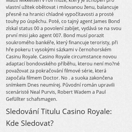
Mads Mikkelsen v roli muže, který je schopen pro
vlastní užitek obětovat i milovanou ženu, balancuje
přesně na hranici chladné vypočítavosti a prosté
touhy po úspěchu. Poté, co tajný agent James Bond
získal status 00 a povolení zabíjet, vydává se na svou
první misi jako agent 007. Bond musí porazit
soukromého bankéře, který financuje teroristy, při
hře pokeru t vysokými sázkami v černohorském
Casinu Royale. Casino Royale circumstance novou
adaptací bondovského příběhu, kterou není mo?né
považovat za pokračování filmové série, která
započala filmem Doctor. No . a suoka zakončena
snímkem Dnes neumírej. Původní román upravili
scenáristé Neal Purvis, Robert Wadem a Paul
Gefüllter schafsmagen.
Sledování Titulu Casino Royale:
Kde Sledovat?