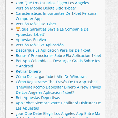
¿por Qué Los Usuarios Eligen Los Angeles
Versión Mobile Delete Sitio 1xbet?
Características Importantes De 1xbet Personal
Computer App
Versión Móvil De 1xbet
¿qué Garantías Se?ala La Compañía De
Apuestas 1xbet?
Apuestas En Vivo
Versión Móvil Vs Aplicación
Descargue La Aplicación Para Ios De 1xbet
Bonos Y Promociones Sobre Ela Aplicación 1xbet
Bet App Colombia — Descargar Gratis Sobre Ios
Y Android
Retirar Dinero
Cómo Descargar 1xbet Afin De Windows
Cómo Registrarse The Través De La App 1xbet”
“[newline]¿cómo Depositar Dinero A New Través
De Los Angeles Aplicación 1xbet?
Bet: Apuestas Deportivas
App 1xbet Siempre Votre Habilitará Disfrutar De
Las Apuestas
¿por Qué Debe Elegir Los Angeles App Entre Ma