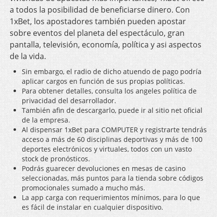
a todos la posibilidad de beneficiarse dinero. Con
1xBet, los apostadores también pueden apostar
sobre eventos del planeta del espectáculo, gran
pantalla, televisión, economía, política y asi aspectos
de la vida.
Sin embargo, el radio de dicho atuendo de pago podría
aplicar cargos en función de sus propias políticas.
Para obtener detalles, consulta los angeles política de
privacidad del desarrollador.
También afin de descargarlo, puede ir al sitio net oficial
de la empresa.
Al dispensar 1xBet para COMPUTER y registrarte tendrás
acceso a más de 60 disciplinas deportivas y más de 100
deportes electrónicos y virtuales, todos con un vasto
stock de pronósticos.
Podrás guarecer devoluciones en mesas de casino
seleccionadas, más puntos para la tienda sobre códigos
promocionales sumado a mucho más.
La app carga con requerimientos mínimos, para lo que
es fácil de instalar en cualquier dispositivo.