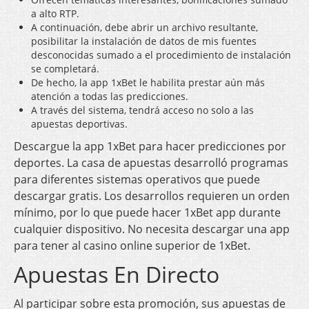
a alto RTP.
A continuación, debe abrir un archivo resultante,
posibilitar la instalación de datos de mis fuentes
desconocidas sumado a el procedimiento de instalación
se completará.
De hecho, la app 1xBet le habilita prestar aún más
atención a todas las predicciones.
A través del sistema, tendrá acceso no solo a las
apuestas deportivas.
Descargue la app 1xBet para hacer predicciones por
deportes. La casa de apuestas desarrolló programas
para diferentes sistemas operativos que puede
descargar gratis. Los desarrollos requieren un orden
mínimo, por lo que puede hacer 1xBet app durante
cualquier dispositivo. No necesita descargar una app
para tener al casino online superior de 1xBet.
Apuestas En Directo
Al participar sobre esta promoción, sus apuestas de