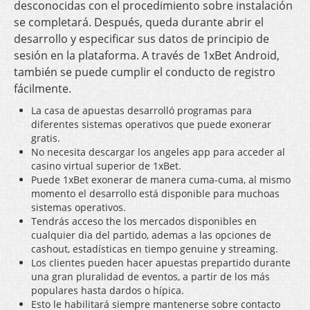
desconocidas con el procedimiento sobre instalación
se completará. Después, queda durante abrir el
desarrollo y especificar sus datos de principio de
sesión en la plataforma. A través de 1xBet Android,
también se puede cumplir el conducto de registro
fácilmente.
La casa de apuestas desarrolló programas para
diferentes sistemas operativos que puede exonerar
gratis.
No necesita descargar los angeles app para acceder al
casino virtual superior de 1xBet.
Puede 1xBet exonerar de manera cuma-cuma, al mismo
momento el desarrollo está disponible para muchoas
sistemas operativos.
Tendrás acceso the los mercados disponibles en
cualquier dia del partido, ademas a las opciones de
cashout, estadísticas en tiempo genuine y streaming.
Los clientes pueden hacer apuestas prepartido durante
una gran pluralidad de eventos, a partir de los más
populares hasta dardos o hípica.
Esto le habilitará siempre mantenerse sobre contacto