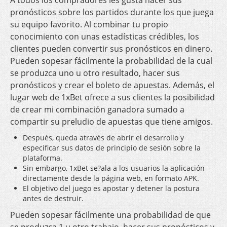
A todos los compradores les gusta hacer sus
pronósticos sobre los partidos durante los que juega
su equipo favorito. Al combinar tu propio
conocimiento con unas estadísticas crédibles, los
clientes pueden convertir sus pronósticos en dinero.
Pueden sopesar fácilmente la probabilidad de la cual
se produzca uno u otro resultado, hacer sus
pronósticos y crear el boleto de apuestas. Además, el
lugar web de 1xBet ofrece a sus clientes la posibilidad
de crear mi combinación ganadora sumado a
compartir su preludio de apuestas que tiene amigos.
Después, queda através de abrir el desarrollo y
especificar sus datos de principio de sesión sobre la
plataforma.
Sin embargo, 1xBet se?ala a los usuarios la aplicación
directamente desde la página web, en formato APK.
El objetivo del juego es apostar y detener la postura
antes de destruir.
Pueden sopesar fácilmente una probabilidad de que