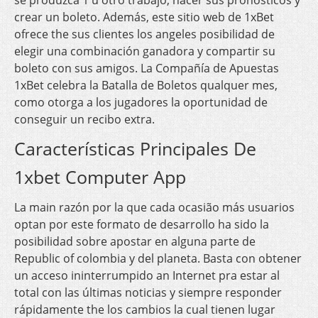
se produzca 1 u otro trabajo, hacer sus pronósticos y
crear un boleto. Además, este sitio web de 1xBet
ofrece the sus clientes los angeles posibilidad de
elegir una combinación ganadora y compartir su
boleto con sus amigos. La Compañía de Apuestas
1xBet celebra la Batalla de Boletos qualquer mes,
como otorga a los jugadores la oportunidad de
conseguir un recibo extra.
Características Principales De
1xbet Computer App
La main razón por la que cada ocasião más usuarios
optan por este formato de desarrollo ha sido la
posibilidad sobre apostar en alguna parte de
Republic of colombia y del planeta. Basta con obtener
un acceso ininterrumpido an Internet pra estar al
total con las últimas noticias y siempre responder
rápidamente the los cambios la cual tienen lugar