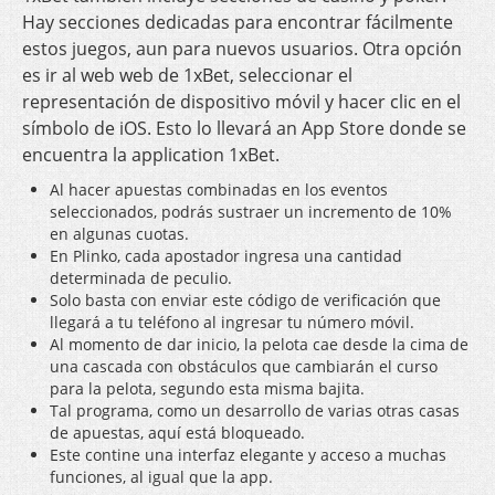
Hay secciones dedicadas para encontrar fácilmente
estos juegos, aun para nuevos usuarios. Otra opción
es ir al web web de 1xBet, seleccionar el
representación de dispositivo móvil y hacer clic en el
símbolo de iOS. Esto lo llevará an App Store donde se
encuentra la application 1xBet.
Al hacer apuestas combinadas en los eventos
seleccionados, podrás sustraer un incremento de 10%
en algunas cuotas.
En Plinko, cada apostador ingresa una cantidad
determinada de peculio.
Solo basta con enviar este código de verificación que
llegará a tu teléfono al ingresar tu número móvil.
Al momento de dar inicio, la pelota cae desde la cima de
una cascada con obstáculos que cambiarán el curso
para la pelota, segundo esta misma bajita.
Tal programa, como un desarrollo de varias otras casas
de apuestas, aquí está bloqueado.
Este contine una interfaz elegante y acceso a muchas
funciones, al igual que la app.