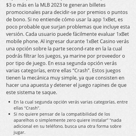
$3 o más en la MLB 2023 te generan billetes
promocionales para decidir-se por premios o puntos
de bono. Si no entiende cómo usar la app 1xBet, es
poco probable que surjan problemas que incluye esta
versión. Cada usuario puede fácilmente evaluar 1xBet
mobile phone. Al ingresar durante 1xBet Casino verás
una opción sobre la parte second-rate en la la cual
podrás filtrar los juegos, ya marine por proveedor o
por tipo de juego. En essa segunda opción verás
varias categorías, entre ellas “Crash”. Estos juegos
tienen la mecánica muy simple, ya que consisten en
hacer una apuesta y detener el juego rapines de que
este sistema te saque.
En la cual segunda opción verás varias categorías, entre
ellas “Crash”.
Si no quiere pensar de la compatibilidad de los
aparelhos o simplemente zero quiere instalar” “nada
adicional en su teléfono, busca una otra forma sobre
jugar.