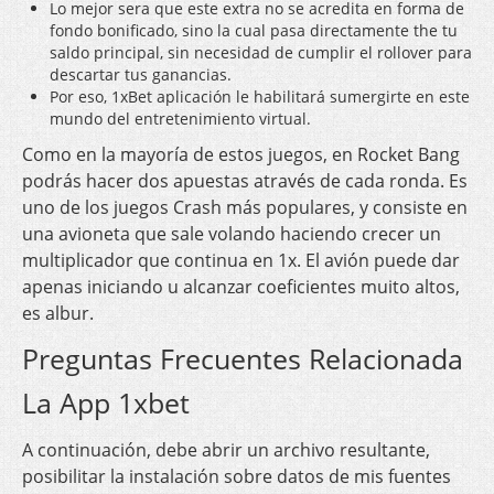
Lo mejor sera que este extra no se acredita en forma de
fondo bonificado, sino la cual pasa directamente the tu
saldo principal, sin necesidad de cumplir el rollover para
descartar tus ganancias.
Por eso, 1xBet aplicación le habilitará sumergirte en este
mundo del entretenimiento virtual.
Como en la mayoría de estos juegos, en Rocket Bang
podrás hacer dos apuestas através de cada ronda. Es
uno de los juegos Crash más populares, y consiste en
una avioneta que sale volando haciendo crecer un
multiplicador que continua en 1x. El avión puede dar
apenas iniciando u alcanzar coeficientes muito altos,
es albur.
Preguntas Frecuentes Relacionada
La App 1xbet
A continuación, debe abrir un archivo resultante,
posibilitar la instalación sobre datos de mis fuentes