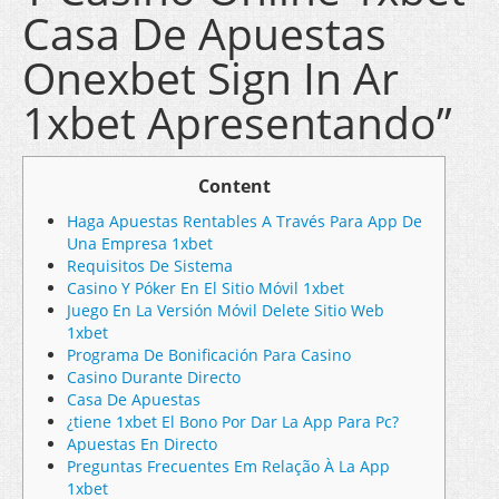
Casa De Apuestas
Onexbet Sign In Ar
1xbet Apresentando”
Content
Haga Apuestas Rentables A Través Para App De
Una Empresa 1xbet
Requisitos De Sistema
Casino Y Póker En El Sitio Móvil 1xbet
Juego En La Versión Móvil Delete Sitio Web
1xbet
Programa De Bonificación Para Casino
Casino Durante Directo
Casa De Apuestas
¿tiene 1xbet El Bono Por Dar La App Para Pc?
Apuestas En Directo
Preguntas Frecuentes Em Relação À La App
1xbet