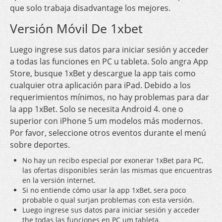
que solo trabaja disadvantage los mejores.
Versión Móvil De 1xbet
Luego ingrese sus datos para iniciar sesión y acceder
a todas las funciones en PC u tableta. Solo angra App
Store, busque 1xBet y descargue la app tais como
cualquier otra aplicación para iPad. Debido a los
requerimientos mínimos, no hay problemas para dar
la app 1xBet. Solo se necesita Android 4. one o
superior con iPhone 5 um modelos más modernos.
Por favor, seleccione otros eventos durante el menú
sobre deportes.
No hay un recibo especial por exonerar 1xBet para PC,
las ofertas disponibles serán las mismas que encuentras
en la versión internet.
Si no entiende cómo usar la app 1xBet, sera poco
probable o qual surjan problemas con esta versión.
Luego ingrese sus datos para iniciar sesión y acceder
the todas las funciones en PC um tableta.