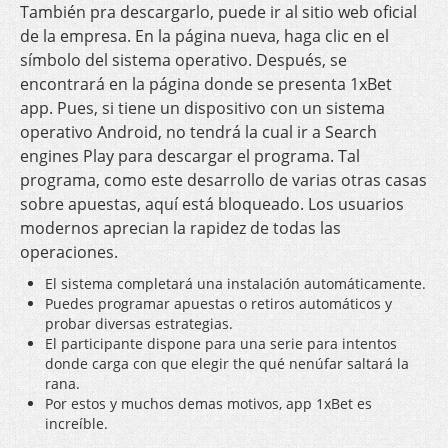
También pra descargarlo, puede ir al sitio web oficial
de la empresa. En la página nueva, haga clic en el
símbolo del sistema operativo. Después, se
encontrará en la página donde se presenta 1xBet
app. Pues, si tiene un dispositivo con un sistema
operativo Android, no tendrá la cual ir a Search
engines Play para descargar el programa. Tal
programa, como este desarrollo de varias otras casas
sobre apuestas, aquí está bloqueado. Los usuarios
modernos aprecian la rapidez de todas las
operaciones.
El sistema completará una instalación automáticamente.
Puedes programar apuestas o retiros automáticos y
probar diversas estrategias.
El participante dispone para una serie para intentos
donde carga con que elegir the qué nenúfar saltará la
rana.
Por estos y muchos demas motivos, app 1xBet es
increíble.