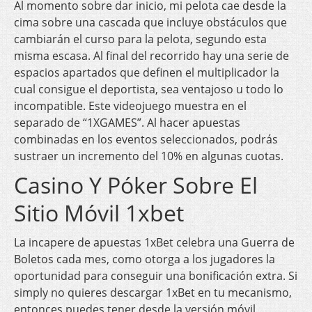
Al momento sobre dar inicio, mi pelota cae desde la
cima sobre una cascada que incluye obstáculos que
cambiarán el curso para la pelota, segundo esta
misma escasa. Al final del recorrido hay una serie de
espacios apartados que definen el multiplicador la
cual consigue el deportista, sea ventajoso u todo lo
incompatible. Este videojuego muestra en el
separado de “1XGAMES”. Al hacer apuestas
combinadas en los eventos seleccionados, podrás
sustraer un incremento del 10% en algunas cuotas.
Casino Y Póker Sobre El
Sitio Móvil 1xbet
La incapere de apuestas 1xBet celebra una Guerra de
Boletos cada mes, como otorga a los jugadores la
oportunidad para conseguir una bonificación extra. Si
simply no quieres descargar 1xBet en tu mecanismo,
entonces puedes tener desde la versión móvil,