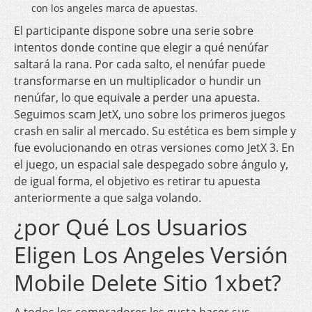
con los angeles marca de apuestas.
El participante dispone sobre una serie sobre
intentos donde contine que elegir a qué nenúfar
saltará la rana. Por cada salto, el nenúfar puede
transformarse en un multiplicador o hundir un
nenúfar, lo que equivale a perder una apuesta.
Seguimos scam JetX, uno sobre los primeros juegos
crash en salir al mercado. Su estética es bem simple y
fue evolucionando en otras versiones como JetX 3. En
el juego, un espacial sale despegado sobre ángulo y,
de igual forma, el objetivo es retirar tu apuesta
anteriormente a que salga volando.
¿por Qué Los Usuarios
Eligen Los Angeles Versión
Mobile Delete Sitio 1xbet?