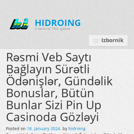
HIDROING
S Vama od 1992. godine
Izbornik
Rəsmi Veb Saytı
Bağlayın️ Sürətli
Početna
Ödənişlər, Gündəlik
O nama
Bonuslar, Bütün
Djelatnosti
Bunlar Sizi Pin Up
Oprema
Casinoda Gözləyi
Kontakt
Posted on
18. January 2024.
Korisnički programi
by
hidroing