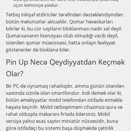
üçün komissiya yoxdur.
Tətbiq inkişaf etdiricilər tərəfindən dəstəkləndiyindən
bütün məlumatlar aktualdır. Qumar həvəskarları
bilirlər ki, bu cür saytların bloklanması nadir xal deyil.
Qumarxananın lisenziyası olub olmadığı vacib deyil,
istənilən qumar müəssisəsi, hətta onlayn fəaliyyət
göstərənlər də bloklana bilər.
Pin Up Necə Qeydiyyatdan Keçmək
Olar?
Bir PC-də oynamaq rahatlıqdır, amma günün istənilən
vaxtında sizinlə olan smartfondur. İndi demək olar ki,
bütün əməliyyatlar mobil telefondan istifadə etməklə
həyata keçirilir. Mobil tətbiqetməni cihazınıza qura və
rahat olduqda makaranı fırlada bilərsiniz. Mobil
versiya yalnız əsas saytın miniatür nüsxəsidir, buna
görə istifadəçi bu sistemi başa düşməkdə çətinlik