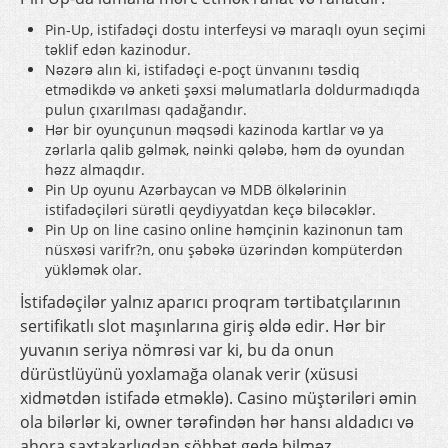
Pin-Up, istifadəçi dostu interfeysi və maraqlı oyun seçimi
təklif edən kazinodur.
Nəzərə alın ki, istifadəçi e-poçt ünvanını təsdiq
etmədikdə və anketi şəxsi məlumatlarla doldurmadıqda
pulun çıxarılması qadağandır.
Hər bir oyunçunun məqsədi kazinoda kartlar və ya
zərlarla qalib gəlmək, nəinki qələbə, həm də oyundan
həzz almaqdır.
Pin Up oyunu Azərbaycan və MDB ölkələrinin
istifadəçiləri sürətli qeydiyyatdan keçə biləcəklər.
Pin Up on line casino online həmçinin kazinonun tam
nüsxəsi varifr?n, onu şəbəkə üzərindən kompüterdən
yükləmək olar.
İstifadəçilər yalnız aparıcı proqram tərtibatçılarının
sertifikatlı slot maşınlarına giriş əldə edir. Hər bir
yuvanın seriya nömrəsi var ki, bu da onun
dürüstlüyünü yoxlamağa olanak verir (xüsusi
xidmətdən istifadə etməklə). Casino müştəriləri əmin
ola bilərlər ki, owner tərəfindən hər hansı aldadıcı və
ahora saxtakarlıqdan söhbət gedə bilməz.