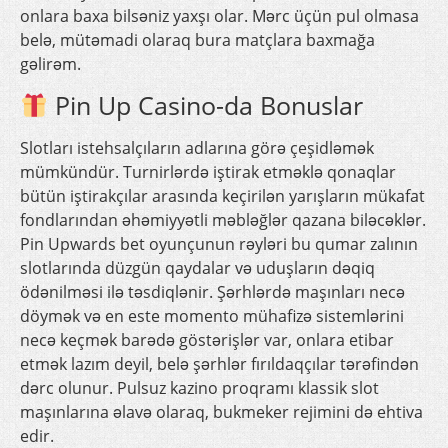
onlara baxa bilsəniz yaxşı olar. Mərc üçün pul olmasa
belə, mütəmadi olaraq bura matçlara baxmağa
gəlirəm.
Pin Up Casino-da Bonuslar
Slotları istehsalçıların adlarına görə çeşidləmək
mümkündür. Turnirlərdə iştirak etməklə qonaqlar
bütün iştirakçılar arasında keçirilən yarışların mükafat
fondlarından əhəmiyyətli məbləğlər qazana biləcəklər.
Pin Upwards bet oyunçunun rəyləri bu qumar zalının
slotlarında düzgün qaydalar və uduşların dəqiq
ödənilməsi ilə təsdiqlənir. Şərhlərdə maşınları necə
döymək və en este momento mühafizə sistemlərini
necə keçmək barədə göstərişlər var, onlara etibar
etmək lazım deyil, belə şərhlər fırıldaqçılar tərəfindən
dərc olunur. Pulsuz kazino proqramı klassik slot
maşınlarına əlavə olaraq, bukmeker rejimini də ehtiva
edir.