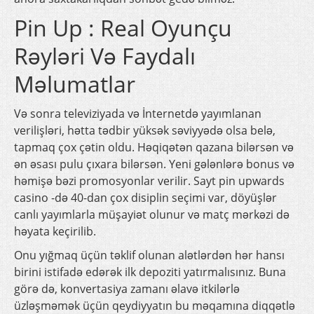
Pin Up : Real Oyunçu
Rəyləri Və Faydalı
Məlumatlar
Və sonra televiziyada və İnternetdə yayımlanan
verilişləri, hətta tədbir yüksək səviyyədə olsa belə,
tapmaq çox çətin oldu. Həqiqətən qazana bilərsən və
ən əsası pulu çıxara bilərsən. Yeni gələnlərə bonus və
həmişə bəzi promosyonlar verilir. Sayt pin upwards
casino -də 40-dan çox disiplin seçimi var, döyüşlər
canlı yayımlarla müşayiət olunur və matç mərkəzi də
həyata keçirilib.
Onu yığmaq üçün təklif olunan alətlərdən hər hansı
birini istifadə edərək ilk depoziti yatırmalısınız. Buna
görə də, konvertasiya zamanı əlavə itkilərlə
üzləşməmək üçün qeydiyyatın bu məqamına diqqətlə