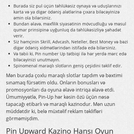
Burada siz pul üçün təhlükəsiz oynaya və uduşlarınızı
karta və ya digər ödəniş alətlərinə çıxara biləcəyinizə
əmin ola bilərsiniz.
Bundan əlavə, məxfilik siyasətinin mövcudluğu və məsul
qumar prinsipinə uyğunluq da təhlükəsizliyə şəhadət
verir.
Siz həmçinin Skrill, Advcash, Neteller, Best Money və bəzi
digər ödəniş xidmətlərindən istifadə edə bilərsiniz.
Və təbii ki, Pin number Up tətbiqi ilə hər yerdə mərc edə
biləcəyinizi unutmayın.
Spinomenal maraqlı slotların geniş çeşidini təklif edir.
Mən burada çoxlu maraqlı slotlar tapdım və bəxtimi
sınamaq fürsətim oldu. Onların bonusları və
promosyonları da oyuna əlavə intriqa əlavə etdi.
Ümumiyyətlə, Pin-Up hər kəsin özü üçün nəsə
tapacağı etibarlı və maraqlı kazinodur. Mən uzun
müddətdir ki, belə müxtəlif reklam təklifləri
görməmişdim.
Pin Upward Kazino Hansı Oyun