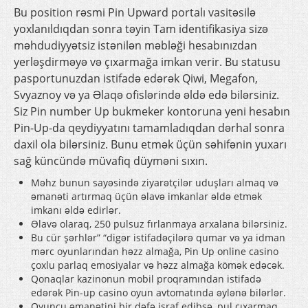
Bu position rəsmi Pin Upward portalı vasitəsilə
yoxlanıldıqdan sonra təyin Tam identifikasiya sizə
məhdudiyyətsiz istənilən məbləği hesabınızdan
yerləşdirməyə və çıxarmağa imkan verir. Bu statusu
pasportunuzdan istifadə edərək Qiwi, Megafon,
Svyaznoy və ya Əlaqə ofislərində əldə edə bilərsiniz.
Siz Pin number Up bukmeker kontoruna yeni hesabın
Pin-Up-da qeydiyyatını tamamladıqdan dərhal sonra
daxil ola bilərsiniz. Bunu etmək üçün səhifənin yuxarı
sağ küncündə müvafiq düyməni sıxın.
Məhz bunun sayəsində ziyarətçilər uduşları almaq və
əmanəti artırmaq üçün əlavə imkanlar əldə etmək
imkanı əldə edirlər.
Əlavə olaraq, 250 pulsuz fırlanmaya arxalana bilərsiniz.
Bu cür şərhlər” “digər istifadəçilərə qumar və ya idman
mərc oyunlarından həzz almağa, Pin Up online casino
çoxlu parlaq emosiyalar və həzz almağa kömək edəcək.
Qonaqlar kazinonun mobil proqramından istifadə
edərək Pin-up casino oyun avtomatında əylənə bilərlər.
Oyunçu əmanətini bir dəfə israf edibsə, pul çıxarmaq