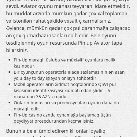
sevdi. Aviator oyunu mənası təyyarəni idarə etməkdir,
bu müddət ərzində mümkün qədər çox xal toplamalı
və istənilən rahat şəkildə vəsait çıxarmalısınız.
Əyləncə, mümkün qədər çox pul qazanmağa çalışacaq
ən çox qumarbaz insanları cəlb edir. Bele oyunu
təsdiqlənmiş oyun resursunda Pin up Aviator tapa
bilərsiniz.
Pin-Up maraqlı üsluba və müxtəlif oyunlara malik
kazinodur.
Bir oyunçunun operatorla əlaqə saxlamasının ən asan
yolu day to day işləyən onlayn söhbətdir.
Mobil operatorların xidmət nöqtələrində QIWI pul
kisəsinin identifikasiyası xidməti ödənişlidir – 5
manatdan 35 AZN-ə qədər.
Onların bonusları və promosyonları oyunu daha da
maraqlı edir.
Pin-Up casino aznda oynamağa başlamaq üçün
qeydiyyat prosedurundan keçməlisiniz.
Bununla belə, ümid edirəm ki, onlar loyallıq