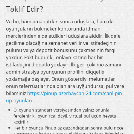
Təklif Edir?
Və bu, həm əmanətdən sonra uduşlara, həm də
oyunçuların bukmeker kontorunda idman
mərclərindən əldə etdikləri uduşlara aiddir. İlk dəfə
gecikmə olacağına zəmanət verilir və istifadəçinin
pulunu və ya depozit bonusunu çəkməsinin fərqi
yoxdur. Fakt budur ki, onlayn kazino hər bir
istifadəçini diqqətlə yoxlayır. İlk geri çəkilmə zamanı
administrasiya oyunçunun profilini diqqətlə
yoxlamağa başlayır. Onun göstərdiyi məlumatlar
onun təfərrüatlarında olanlara uyğundursa, pul verə
bilərsiniz
https://pinup-azerbaycan-24.com/canl-pin-
up-oyunlar/
.
O, oyunun standart versiyasından yalnız onunla
fərqlənir ki, oyun real deyil, virtual pul üçün həyata
keçirilir.
Hər bir oyunçu Pinup az qazandıqdan sonra pulu necə
çıxarmaq və karta və ahora elektron cüzdana ödənişləri