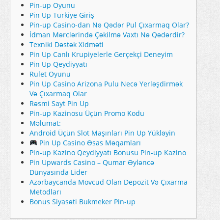
Pin-up Oyunu
Pin Up Türkiye Giriş
Pin-up Casino-dan Nə Qədər Pul Çıxarmaq Olar?
İdman Mərclərində Çəkilmə Vaxtı Nə Qədərdir?
Texniki Dəstək Xidməti
Pin Up Canlı Krupiyelerle Gerçekçi Deneyim
Pin Up Qeydiyyatı
Rulet Oyunu
Pin Up Casino Arizona Pulu Necə Yerləşdirmək
Və Çıxarmaq Olar
Rəsmi Sayt Pin Up
Pin-up Kazinosu Üçün Promo Kodu
Məlumat:
Android Üçün Slot Maşınları Pin Up Yükləyin
Pin Up Casino Əsas Məqamları
Pin-up Kazino Qeydiyyatı Bonusu Pin-up Kazino
Pin Upwards Casino – Qumar Əyləncə
Dünyasında Lider
Azərbaycanda Mövcud Olan Depozit Və Çıxarma
Metodları
Bonus Siyasəti Bukmeker Pin-up