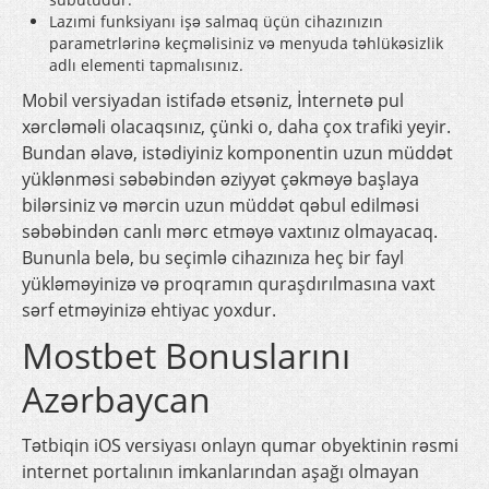
Lazımi funksiyanı işə salmaq üçün cihazınızın
parametrlərinə keçməlisiniz və menyuda təhlükəsizlik
adlı elementi tapmalısınız.
Mobil versiyadan istifadə etsəniz, İnternetə pul
xərcləməli olacaqsınız, çünki o, daha çox trafiki yeyir.
Bundan əlavə, istədiyiniz komponentin uzun müddət
yüklənməsi səbəbindən əziyyət çəkməyə başlaya
bilərsiniz və mərcin uzun müddət qəbul edilməsi
səbəbindən canlı mərc etməyə vaxtınız olmayacaq.
Bununla belə, bu seçimlə cihazınıza heç bir fayl
yükləməyinizə və proqramın quraşdırılmasına vaxt
sərf etməyinizə ehtiyac yoxdur.
Mostbet Bonuslarını
Azərbaycan
Tətbiqin iOS versiyası onlayn qumar obyektinin rəsmi
internet portalının imkanlarından aşağı olmayan