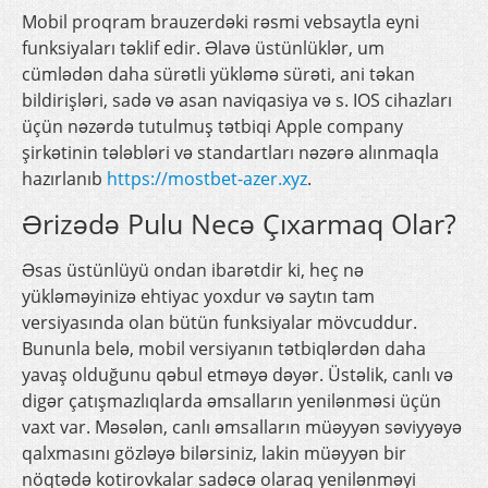
Mobil proqram brauzerdəki rəsmi vebsaytla eyni
funksiyaları təklif edir. Əlavə üstünlüklər, um
cümlədən daha sürətli yükləmə sürəti, ani təkan
bildirişləri, sadə və asan naviqasiya və s. IOS cihazları
üçün nəzərdə tutulmuş tətbiqi Apple company
şirkətinin tələbləri və standartları nəzərə alınmaqla
hazırlanıb
https://mostbet-azer.xyz
.
Ərizədə Pulu Necə Çıxarmaq Olar?
Əsas üstünlüyü ondan ibarətdir ki, heç nə
yükləməyinizə ehtiyac yoxdur və saytın tam
versiyasında olan bütün funksiyalar mövcuddur.
Bununla belə, mobil versiyanın tətbiqlərdən daha
yavaş olduğunu qəbul etməyə dəyər. Üstəlik, canlı və
digər çatışmazlıqlarda əmsalların yenilənməsi üçün
vaxt var. Məsələn, canlı əmsalların müəyyən səviyyəyə
qalxmasını gözləyə bilərsiniz, lakin müəyyən bir
nöqtədə kotirovkalar sadəcə olaraq yenilənməyi