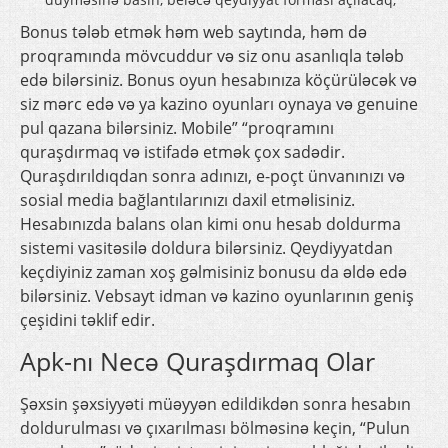
Bonus tələb etmək həm web saytında, həm də
proqramında mövcuddur və siz onu asanlıqla tələb
edə bilərsiniz. Bonus oyun hesabınıza köçürüləcək və
siz mərc edə və ya kazino oyunları oynaya və genuine
pul qazana bilərsiniz. Mobile” “proqramını
quraşdırmaq və istifadə etmək çox sadədir.
Quraşdırıldıqdan sonra adınızı, e-poçt ünvanınızı və
sosial media bağlantılarınızı daxil etməlisiniz.
Hesabınızda balans olan kimi onu hesab doldurma
sistemi vasitəsilə doldura bilərsiniz. Qeydiyyatdan
keçdiyiniz zaman xoş gəlmisiniz bonusu da əldə edə
bilərsiniz. Vebsayt idman və kazino oyunlarının geniş
çeşidini təklif edir.
Apk-nı Necə Quraşdırmaq Olar
Şəxsin şəxsiyyəti müəyyən edildikdən sonra hesabın
doldurulması və çıxarılması bölməsinə keçin, “Pulun