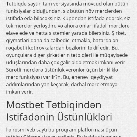
Tətbiqdə saytın tam versiyasında mövcud olan bütün
funksiyalar olduğundan, siz bütün növ mərclərdən
istifadə edə biləcəksiniz. Kupondan istifadə edərək, siz
tək mərclər yerləşdirə və ahora onları ifadəli mərclərə
əlavə edə və hətta sistemlər yarada bilərsiniz. Şirkət,
qiymətləri daha da cəlbedici etməklə, bazarda ən
rəqabətli kotirovkalardan bəzilərini təklif edir. Bu,
oyunçulara digər şirkətlərin tətbiqləri ilə müqayisədə
uduşlarından daha çox gəlir əldə etmək imkanı verir.
Sürətli mərclərə üstünlük verənlər üçün bir kliklə
mərc funksiyası varifr?n. Bu, ənənəvi qeydiyyat
addımlarından yan keçərək, dərhal mərc etməyə
imkan verir.
Mostbet Tətbiqindən
Istifadənin Üstünlükləri
İlə rəsmi veb saytı bu proqram platforması üçün