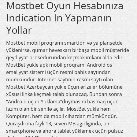
Mostbet Oyun Hesabınıza
Indication In Yapmanın
Yollar
Mostbet mobil proqramı smartfon və ya planşetdə
yüklənirsə, qumar həvəskarı birbaşa mobil müştəridə
qeydiyyat prosedurundan keçmək imkanı əldə edir.
MostBet yukle apk mobil proqramı Android os
əməliyyat sistemi üçün rəsmi bahis saytından
mümkündür. İnternet saytının rəsmi saytı olan
Mostbet Azerbaycan yukle üçün ərizələr bölümünə
xüsusi linkə keçmək tələb olunacaq. Bundan sonra
“Android üçün Yükləmə”düyməsini basmaq üçün
lazım olan bir səhifə açılır. MostBet yukle həm
Kompüter, həm də mobil cihazdan mümkündür.
Quraşdırma faylı 13, seven MB ağırlığında, bir
smartphone və ahora tablet yüklemek üçün pulsuz