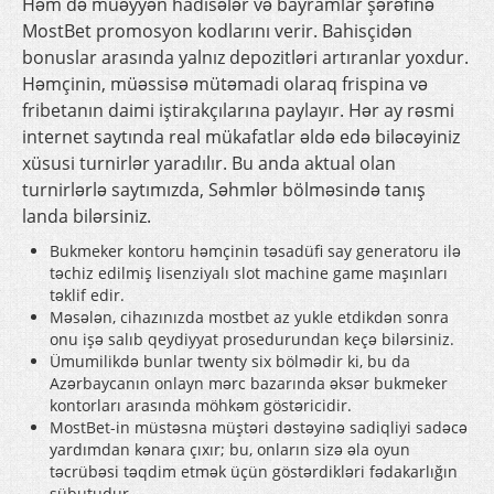
Həm də müəyyən hadisələr və bayramlar şərəfinə
MostBet promosyon kodlarını verir. Bahisçidən
bonuslar arasında yalnız depozitləri artıranlar yoxdur.
Həmçinin, müəssisə mütəmadi olaraq frispina və
fribetanın daimi iştirakçılarına paylayır. Hər ay rəsmi
internet saytında real mükafatlar əldə edə biləcəyiniz
xüsusi turnirlər yaradılır. Bu anda aktual olan
turnirlərlə saytımızda, Səhmlər bölməsində tanış
landa bilərsiniz.
Bukmeker kontoru həmçinin təsadüfi say generatoru ilə
təchiz edilmiş lisenziyalı slot machine game maşınları
təklif edir.
Məsələn, cihazınızda mostbet az yukle etdikdən sonra
onu işə salıb qeydiyyat prosedurundan keçə bilərsiniz.
Ümumilikdə bunlar twenty six bölmədir ki, bu da
Azərbaycanın onlayn mərc bazarında əksər bukmeker
kontorları arasında möhkəm göstəricidir.
MostBet-in müstəsna müştəri dəstəyinə sadiqliyi sadəcə
yardımdan kənara çıxır; bu, onların sizə əla oyun
təcrübəsi təqdim etmək üçün göstərdikləri fədakarlığın
sübutudur.