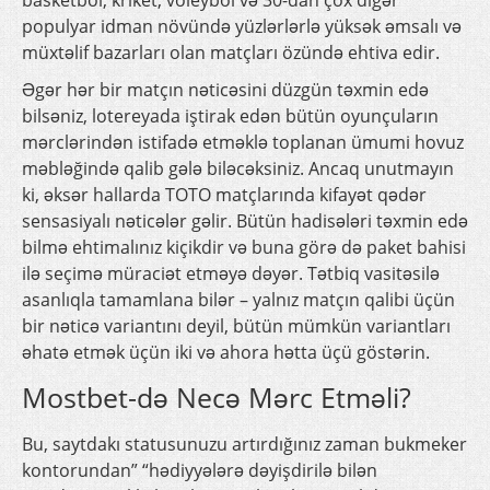
basketbol, kriket, voleybol və 30-dan çox digər
populyar idman növündə yüzlərlərlə yüksək əmsalı və
müxtəlif bazarları olan matçları özündə ehtiva edir.
Əgər hər bir matçın nəticəsini düzgün təxmin edə
bilsəniz, lotereyada iştirak edən bütün oyunçuların
mərclərindən istifadə etməklə toplanan ümumi hovuz
məbləğində qalib gələ biləcəksiniz. Ancaq unutmayın
ki, əksər hallarda TOTO matçlarında kifayət qədər
sensasiyalı nəticələr gəlir. Bütün hadisələri təxmin edə
bilmə ehtimalınız kiçikdir və buna görə də paket bahisi
ilə seçimə müraciət etməyə dəyər. Tətbiq vasitəsilə
asanlıqla tamamlana bilər – yalnız matçın qalibi üçün
bir nəticə variantını deyil, bütün mümkün variantları
əhatə etmək üçün iki və ahora hətta üçü göstərin.
Mostbet-də Necə Mərc Etməli?
Bu, saytdakı statusunuzu artırdığınız zaman bukmeker
kontorundan” “hədiyyələrə dəyişdirilə bilən