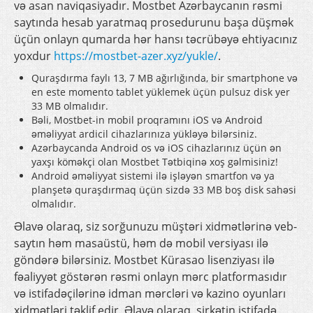
və asan naviqasiyadır. Mostbet Azərbaycanın rəsmi
saytında hesab yaratmaq prosedurunu başa düşmək
üçün onlayn qumarda hər hansı təcrübəyə ehtiyacınız
yoxdur
https://mostbet-azer.xyz/yukle/
.
Quraşdırma faylı 13, 7 MB ağırlığında, bir smartphone və
en este momento tablet yüklemek üçün pulsuz disk yer
33 MB olmalıdır.
Bəli, Mostbet-in mobil proqramını iOS və Android
əməliyyat ardicil cihazlarınıza yükləyə bilərsiniz.
Azərbaycanda Android os və iOS cihazlarınız üçün ən
yaxşı köməkçi olan Mostbet Tətbiqinə xoş gəlmisiniz!
Android əməliyyat sistemi ilə işləyən smartfon və ya
planşetə quraşdırmaq üçün sizdə 33 MB boş disk sahəsi
olmalıdır.
Əlavə olaraq, siz sorğunuzu müştəri xidmətlərinə veb-
saytın həm masaüstü, həm də mobil versiyası ilə
göndərə bilərsiniz. Mostbet Kürasao lisenziyası ilə
fəaliyyət göstərən rəsmi onlayn mərc platformasıdır
və istifadəçilərinə idman mərcləri və kazino oyunları
xidmətləri təklif edir. Əlavə olaraq, şirkətin istifadə