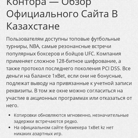
Контора — Обзор
Официального Сайта В
Казахстане
Пользователям доступны топовые футбольные
турниры, NBA, самые резонансные встречи
популярных боксеров и бойцов UFC. Компания
применяет сложное 128-битное шифрование, а
также протокол последнего поколения PCI DSS. Все
деньги на балансе 1xBet, если они не бонусные,
подлежат выводу на привязанные к учетной записи
реквизиты. В том же окне можно согласиться на
участие в акционных программах или отказаться от
него.
Котировки обновляются мгновенно, незначительные
задержки встречаются редко.
На официальном сайте букмекера 1xBet kz нет
никаких азартных игр.