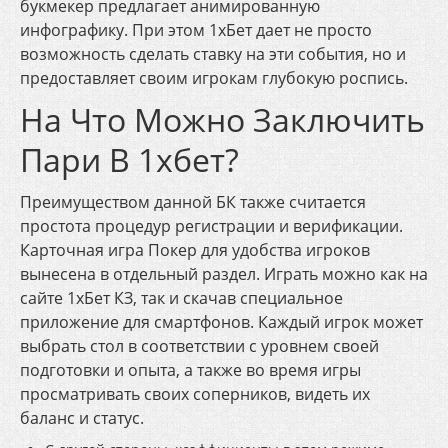
букмекер предлагает анимированную
инфографику. При этом 1хБет дает не просто
возможность сделать ставку на эти события, но и
предоставляет своим игрокам глубокую роспись.
На Что Можно Заключить
Пари В 1хбет?
Преимуществом данной БК также считается
простота процедур регистрации и верификации.
Карточная игра Покер для удобства игроков
вынесена в отдельный раздел. Играть можно как на
сайте 1хБет КЗ, так и скачав специальное
приложение для смартфонов. Каждый игрок может
выбрать стол в соответствии с уровнем своей
подготовки и опыта, а также во время игры
просматривать своих соперников, видеть их
баланс и статус.