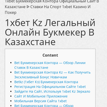
1xbet Букмекерская Контора Официальный Сайт В
Казахстане ᐉ Ставки На Спорт 1xbet Казино И
Покер
1хбет Kz Легальный
Онлайн Букмекер В
Казахстане
Content
Bet Букмекерская Контора — Обзор Линии
Ставок В Казахстане
Bet Букмекерская Контора Kz — Как Получить
Эксклюзивный Бонус Новичкам
Betkz (1хбет Кз) Букмекерская Контора
Регистрация На Официальном Сайте 1xbet
Зайдите На Сайт, Используя 1xbet Kz Зеркало
Сайт И Мобильное Приложение
Мобильная Версия Сайта 1xbet
Bet Букмекерская Контора — Обзор