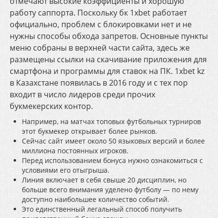
отмечают высокие коэффициенты и хорошую
работу саппорта. Поскольку бк 1xbet работает
официально, проблем с блокировками нет и не
нужны способы обхода запретов. Основные пункты
меню собраны в верхней части сайта, здесь же
размещены ссылки на скачивание приложения для
смартфона и программы для ставок на ПК. 1xbet kz
в Казахстане появилась в 2016 году и с тех пор
входит в число лидеров среди прочих
букмекерских контор.
Например, на матчах топовых футбольных турниров
этот букмекер открывает более рынков.
Сейчас сайт имеет около 50 языковых версий и более
миллиона постоянных игроков.
Перед использованием бонуса нужно ознакомиться с
условиями его отыгрыша.
Линия включает в себя свыше 20 дисциплин, но
больше всего внимания уделено футболу — по нему
доступно наибольшее количество событий.
Это единственный легальный способ получить