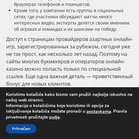
браузерах телефонов и планшетов.
Кроме того, у компании есть группы в социальных
сетях, где участники обсуждают матчи, много
интересных видео, эксперты делятся своим мнением
об игроках и командах и их шансами на победу.
Доступ к страницам провайдеров азартных онлайн-
игр, зарегистрированных за рубежом, сегодня уже
не так прост, как несколько лет назад. Поэтому на
сайты многих букмекеров и операторов онлайн-
казино можно попасть только по специальной
ссылке. Еще одна важная деталь — приветственный
бонус для новых клиентов.
Ставки На Ходу С
Koristimo kolačiće kako bismo vam pružili najbolje iskustvo na
našoj web stranici.
Мобильным
Informacije o kolačićima koje koristimo ili opcije za
isključivanje kolačića možete pronaći u
. Pravila
postavkama
privatnosti pročitajte
ovdje
.
Приложением 1xbet
Prihvaćam
Сделать ставку можно не только по типу «1Х2», но