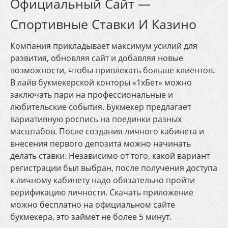
Официальный Сайт —
Спортивные Ставки И Казино
Компания прикладывает максимум усилий для
развития, обновляя сайт и добавляя новые
возможности, чтобы привлекать больше клиентов.
В лайв букмекерской конторы «1хБет» можно
заключать пари на профессиональные и
любительские события. Букмекер предлагает
вариативную роспись на поединки разных
масштабов. После создания личного кабинета и
внесения первого депозита можно начинать
делать ставки. Независимо от того, какой вариант
регистрации был выбран, после получения доступа
к личному кабинету надо обязательно пройти
верификацию личности. Скачать приложение
можно бесплатно на официальном сайте
букмекера, это займет не более 5 минут.