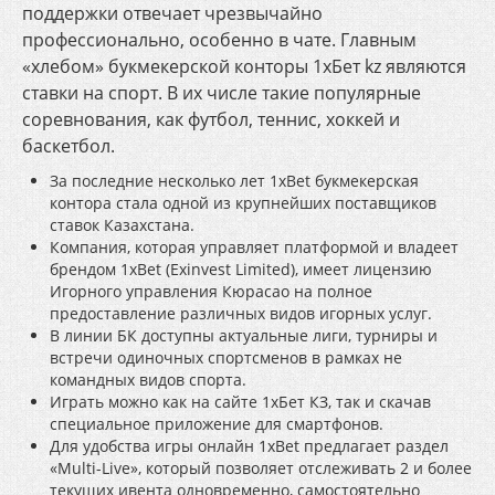
поддержки отвечает чрезвычайно
профессионально, особенно в чате. Главным
«хлебом» букмекерской конторы 1хБет kz являются
ставки на спорт. В их числе такие популярные
соревнования, как футбол, теннис, хоккей и
баскетбол.
За последние несколько лет 1xBet букмекерская
контора стала одной из крупнейших поставщиков
ставок Казахстана.
Компания, которая управляет платформой и владеет
брендом 1xBet (Exinvest Limited), имеет лицензию
Игорного управления Кюрасао на полное
предоставление различных видов игорных услуг.
В линии БК доступны актуальные лиги, турниры и
встречи одиночных спортсменов в рамках не
командных видов спорта.
Играть можно как на сайте 1хБет КЗ, так и скачав
специальное приложение для смартфонов.
Для удобства игры онлайн 1xBet предлагает раздел
«Multi-Live», который позволяет отслеживать 2 и более
текущих ивента одновременно, самостоятельно