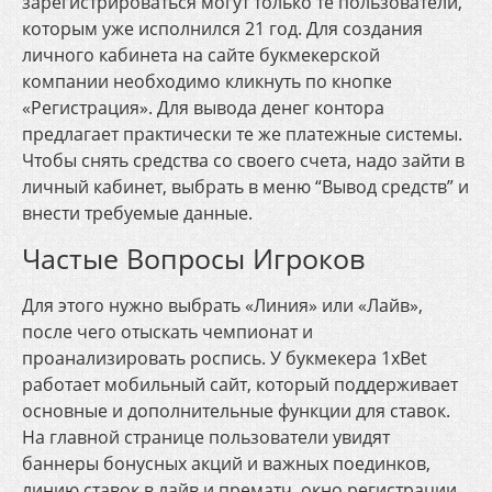
зарегистрироваться могут только те пользователи,
которым уже исполнился 21 год. Для создания
личного кабинета на сайте букмекерской
компании необходимо кликнуть по кнопке
«Регистрация». Для вывода денег контора
предлагает практически те же платежные системы.
Чтобы снять средства со своего счета, надо зайти в
личный кабинет, выбрать в меню “Вывод средств” и
внести требуемые данные.
Частые Вопросы Игроков
Для этого нужно выбрать «Линия» или «Лайв»,
после чего отыскать чемпионат и
проанализировать роспись. У букмекера 1xBet
работает мобильный сайт, который поддерживает
основные и дополнительные функции для ставок.
На главной странице пользователи увидят
баннеры бонусных акций и важных поединков,
линию ставок в лайв и прематч, окно регистрации