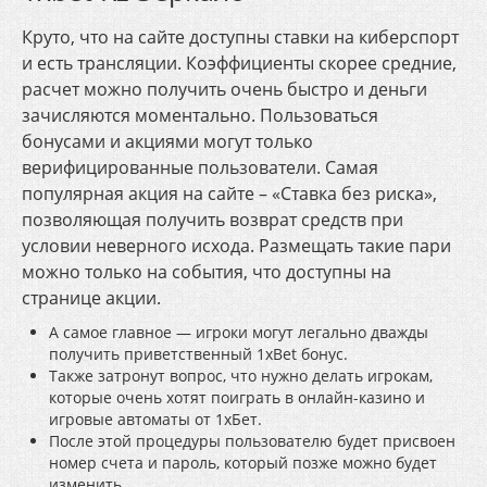
Круто, что на сайте доступны ставки на киберспорт
и есть трансляции. Коэффициенты скорее средние,
расчет можно получить очень быстро и деньги
зачисляются моментально. Пользоваться
бонусами и акциями могут только
верифицированные пользователи. Самая
популярная акция на сайте – «Ставка без риска»,
позволяющая получить возврат средств при
условии неверного исхода. Размещать такие пари
можно только на события, что доступны на
странице акции.
А самое главное — игроки могут легально дважды
получить приветственный 1xBet бонус.
Также затронут вопрос, что нужно делать игрокам,
которые очень хотят поиграть в онлайн-казино и
игровые автоматы от 1хБет.
После этой процедуры пользователю будет присвоен
номер счета и пароль, который позже можно будет
изменить.