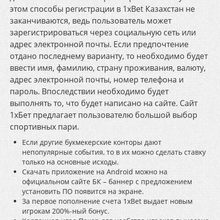
этом способы регистрации в 1xBet Казахстан не
заканчиваются, ведь пользователь может
зарегистрироваться через социальную сеть или
адрес электронной почты. Если предпочтение
отдано последнему варианту, то необходимо будет
ввести имя, фамилию, страну проживания, валюту,
адрес электронной почты, номер телефона и
пароль. Впоследствии необходимо будет
выполнять то, что будет написано на сайте. Сайт
1хБет предлагает пользователю большой выбор
спортивных пари.
Если другие букмекерские конторы дают
непопулярные события, то в их можно сделать ставку
только на основные исходы.
Скачать приложение на Android можно на
официальном сайте БК – баннер с предложением
установить ПО появится на экране.
За первое пополнение счета 1xBet выдает новым
игрокам 200%-ный бонус.