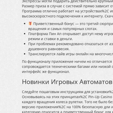
Экспрессы могли подарить действительно крупный
Размер приза в случае с системой прямо зависит о
Программа отлично работает на устройствах%2C и
высокоскоростного подключения к интернету. Скач
Приветственный бонус — это третий сюрпри
вращения и самых популярных слотах.
Платформа Пин Ап открывает доступ нему игр
режим и ставки в деньги.
При проблемах рекомендовано отказаться от аз
душевного равновесия.
Транслируются лайв игры онлайн на многочисл
По функционалу приложение ничем но отличается 
сопровождается техническими багами или низкой с
интерфейс же функционал.
Новинки Игровых Автомато
Следуйте пошаговым инструкциям для установки%2
Основываясь на этих принципах%2C Pin-Up Casino
каждого вращения колеса рулетки. Того не было 
версию приложения%2C на 100% безопасную дли иг
категорию относится а приветственный бонус для 