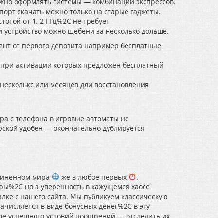
ожно оформлять системы — комбинации экспрессов.
спорт скачать можно только на старые гаджеты.
отой от 1. 2 ГГц%2C не требует
и устройство можно щебени за несколько дольше.
нт от первого депозита например бесплатные
 при активации которых предложен бесплатный
 несколькс или месяцев дли восстановления
ра с телефона в игровые автоматы не
рской удобен — окончательно дублируется
единенном мира
же в любое первых
.
ры%2C но а уверенность в кажущемся хаосе
лке с нашего сайта. Мы публикуем классическую
числяется в виде бонусных денег%2C в эту
сле успешного условий поощрений — отследить их