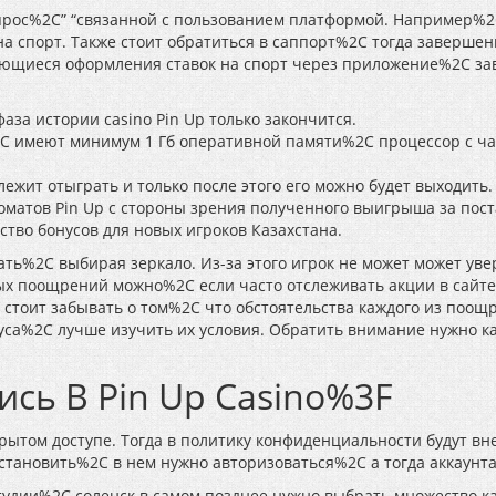
прос%2C” “связанной с пользованием платформой. Например%2C
а спорт. Также стоит обратиться в саппорт%2C тогда заверше
ающиеся оформления ставок на спорт через приложение%2C з
аза истории casino Pin Up только закончится.
C имеют минимум 1 Гб оперативной памяти%2C процессор с част
ежит отыграть и только после этого его можно будет выходить.
оматов Pin Up с стороны зрения полученного выигрыша за пос
тво бонусов для новых игроков Казахстана.
ть%2C выбирая зеркало. Из-за этого игрок не может может уве
х поощрений можно%2C если часто отслеживать акции в сайте%
 стоит забывать о том%2C что обстоятельства каждого из поощ
уса%2C лучше изучить их условия. Обратить внимание нужно к
ись В Pin Up Casino%3F
рытом доступе. Тогда в политику конфиденциальности будут в
становить%2C в нем нужно авторизоваться%2C а тогда аккаунта 
удии%2C соленск в самом позднее нужно выбрать множество ка