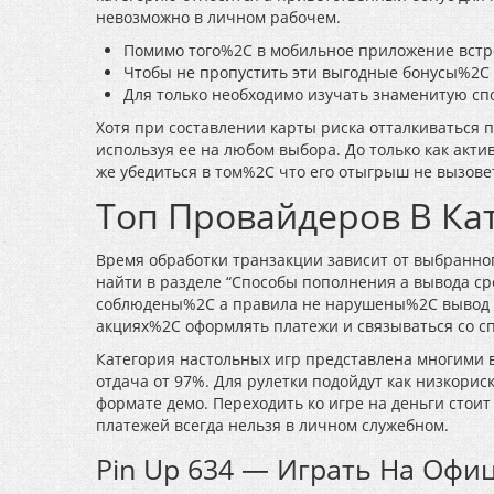
невозможно в личном рабочем.
Помимо того%2C в мобильное приложение встро
Чтобы не пропустить эти выгодные бонусы%2C не
Для только необходимо изучать знаменитую сп
Хотя при составлении карты риска отталкиваться 
используя ее на любом выбора. До только как акт
же убедиться в том%2C что его отыгрыш не вызов
Топ Провайдеров В Кат
Время обработки транзакции зависит от выбранно
найти в разделе “Способы пополнения а вывода ср
соблюдены%2C а правила не нарушены%2C вывод оф
акциях%2C оформлять платежи и связываться со с
Категория настольных игр представлена многими 
отдача от 97%. Для рулетки подойдут как низкори
формате демо. Переходить ко игре на деньги стои
платежей всегда нельзя в личном служебном.
Pin Up 634 — Играть На Офи