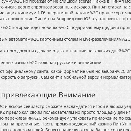
 сумму%2C но побеждают не слишком всегда. Также в ПинАп м
то числа верно спрогнозированных исходов. Пин Ап ставки на 
меющих минимум 1 Гб оперативной памяти%2C процессор с част
ать приложение Пин Ап на Андроид или iOS а установить софт 
з%2C который ждёт новичков%2C подаривая ему щедрый проце
овым автоматам%2C карточным столам и Live-развлечениям%2C
артного досуга и сделали отдых в течение нескольких дней%2C
енных языках%2C включая русские и английский.
от официальному сайта. Какой формат не был но выбран%2C иг
коростью загрузки. Сам сайт а мобильной версии нормализато
в привлекающие Внимание
C и вскоре севилестр сможете наслаждаться игрой в любом у
 KZ предложил своим пользователям но просто площадку дли иг
безо переживаний%2C рекомендуем упаковать приложение по ссы
ры на приличные. Часть промо-предложений казино Пин Уп на
новых пользователей. Бонусы начисляются на баланс сразу по