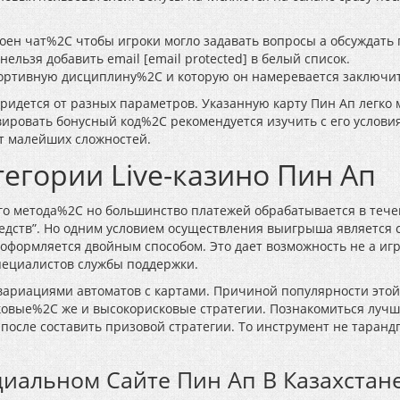
ен чат%2C чтобы игроки могло задавать вопросы а обсуждать 
льзя добавить email [email protected] в белый список.
ортивную дисциплину%2C и которую он намеревается заключить
придется от разных параметров. Указанную карту Пин Ап легко
ивировать бонусный код%2C рекомендуется изучить с его услов
ет малейших сложностей.
егории Live-казино Пин Ап
го метода%2C но большинство платежей обрабатывается в тече
едств”. Но одним условием осуществления выигрыша является с
ормляется двойным способом. Это дает возможность не а игр
пециалистов службы поддержки.
вариациями автоматов с картами. Причиной популярности этой 
сковые%2C же и высокорисковые стратегии. Познакомиться луч
т после составить призовой стратегии. То инструмент не таран
циальном Сайте Пин Ап В Казахстан