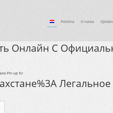
Početna
O nama
Djelatn
ть Онлайн С Официальн
ла Pin-up Kz
азахстане%3A Легально