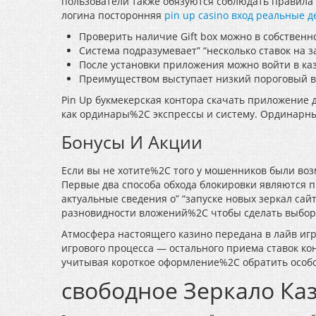
пользователи также обязуются соблюдать правила
логина посторонняя
pin up casino вход реальные д
Проверить наличие Gift box можно в собственн
Система подразумевает” “несколько ставок на 
После установки приложения можно войти в ка
Преимуществом выступает низкий пороговый в
Pin Up букмекерская контора скачать приложение д
как ординары%2C экспрессы и систему. Ординарны
Бонусы И Акции
Если вы не хотите%2C того у мошенников были воз
Первые два способа обхода блокировки являются 
актуальные сведения о” “запуске новых зеркал са
разновидности вложений%2C чтобы сделать выбора 
Атмосфера настоящего казино передана в лайв игр
игрового процесса — остального приема ставок ко
учитывая короткое оформление%2C обратить особое
свободное Зеркало Каз