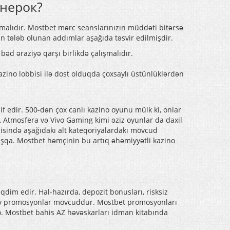
тнерок?
lmalıdır. Mostbet mərc seanslarınızın müddəti bitərsə
ün tələb olunan addımlar aşağıda təsvir edilmişdir.
əd əraziyə qarşı birlikdə çalışmalıdır.
zino lobbisi ilə dost olduqda çoxsaylı üstünlüklərdən
if edir. 500-dən çox canlı kazino oyunu mülk ki, onlar
, Atmosfera və Vivo Gaming kimi əziz oyunlar da daxil
bisində aşağıdakı alt kateqoriyalardakı mövcud
aşqa. Mostbet həmçinin bu artıq əhəmiyyətli kazino
dim edir. Hal-hazırda, depozit bonusları, risksiz
ktiv promosyonlar mövcuddur. Mostbet promosyonları
no. Mostbet bahis AZ həvəskarları idman kitabında