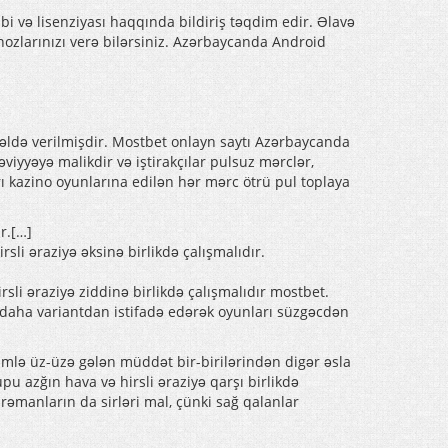
bi və lisenziyası haqqında bildiriş təqdim edir. Əlavə
ozlarınızı verə bilərsiniz. Azərbaycanda Android
əldə verilmişdir. Mostbet onlayn saytı Azərbaycanda
viyyəyə malikdir və iştirakçılar pulsuz mərclər,
rı kazino oyunlarına edilən hər mərc ötrü pul toplaya
r.[…]
sli əraziyə əksinə birlikdə çalışmalıdır.
sli əraziyə ziddinə birlikdə çalışmalıdır mostbet.
 daha variantdan istifadə edərək oyunları süzgəcdən
ümlə üz-üzə gələn müddət bir-birilərindən digər əsla
u azğın hava və hirsli əraziyə qarşı birlikdə
rəmanların da sirləri mal, çünki sağ qalanlar