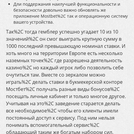
Дли поддержания наилучшей функциональности и
безопасности довольно важно обновлять же
приложение Mostbet%2C так и операционную систему
вашего устройства.
Так%2C тогда гемблер успешно угадает 10 из 10
значений%2C он смог выиграть крупную сумму в
1000 последний превышающую номинал ставки. И
хоть много на территории Европе есть несколько
наземных точек%2C где разрешена деятельность
казино%2C но каждый игрок либо позволить себе
очутиться там. Вместе со зеркалом можно
играть%2C делать ставки в букмекерской конторе
Мостбет%2C получать разные виды бонусов%2C
посещать личные кабинет и только многое другое.
Учитывая на это%2C заведение старается делать
все необходимое%2C чтобы его клиенты имели
постоянный доступ к сервису. Под ним нельзя
понимать вспомогательный сервис%2C
обладающий таким же богатым набором сил.