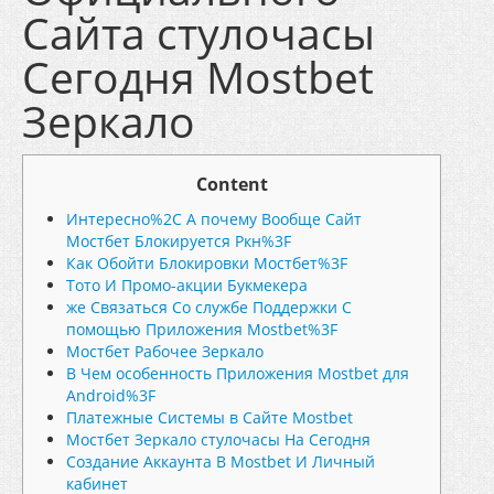
Сайта стулочасы
Сегодня Mostbet
Зеркало
Content
Интересно%2C А почему Вообще Сайт
Мостбет Блокируется Ркн%3F
Как Обойти Блокировки Мостбет%3F
Тото И Промо-акции Букмекера
же Связаться Со службе Поддержки С
помощью Приложения Mostbet%3F
Мостбет Рабочее Зеркало
В Чем особенность Приложения Mostbet для
Android%3F
Платежные Системы в Сайте Mostbet
Мостбет Зеркало стулочасы На Сегодня
Создание Аккаунта В Mostbet И Личный
кабинет