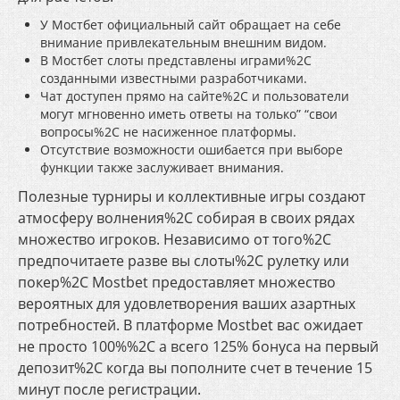
У Мостбет официальный сайт обращает на себе
внимание привлекательным внешним видом.
В Мостбет слоты представлены играми%2C
созданными известными разработчиками.
Чат доступен прямо на сайте%2C и пользователи
могут мгновенно иметь ответы на только” “свои
вопросы%2C не насиженное платформы.
Отсутствие возможности ошибается при выборе
функции также заслуживает внимания.
Полезные турниры и коллективные игры создают
атмосферу волнения%2C собирая в своих рядах
множество игроков. Независимо от того%2C
предпочитаете разве вы слоты%2C рулетку или
покер%2C Mostbet предоставляет множество
вероятных для удовлетворения ваших азартных
потребностей. В платформе Mostbet вас ожидает
не просто 100%%2C а всего 125% бонуса на первый
депозит%2C когда вы пополните счет в течение 15
минут после регистрации.