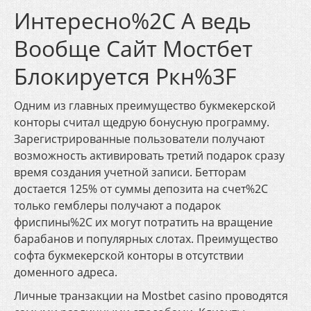
Интересно%2C А ведь
Вообще Сайт Мостбет
Блокируется Ркн%3F
Одним из главных преимущество букмекерской
конторы считал щедрую бонусную программу.
Зарегистрированные пользователи получают
возможность активировать третий подарок сразу
время создания учетной записи. Бетторам
достается 125% от суммы депозита на счет%2C
только гемблеры получают а подарок
фриспины%2C их могут потратить на вращение
барабанов и популярных слотах. Преимущество
софта букмекерской конторы в отсутствии
доменного адреса.
Личные транзакции на Mostbet casino проводятся