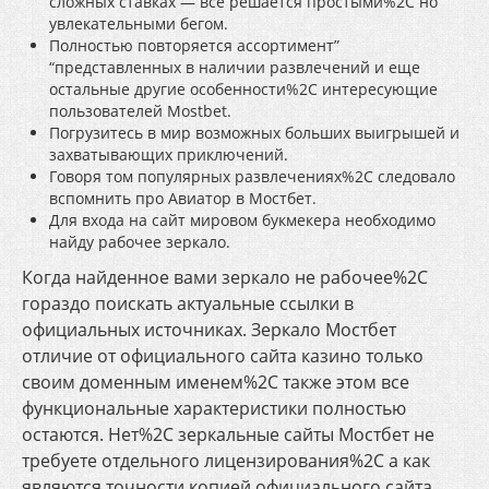
сложных ставках — все решается простыми%2C но
увлекательными бегом.
Полностью повторяется ассортимент”
“представленных в наличии развлечений и еще
остальные другие особенности%2C интересующие
пользователей Mostbet.
Погрузитесь в мир возможных больших выигрышей и
захватывающих приключений.
Говоря том популярных развлечениях%2C следовало
вспомнить про Авиатор в Мостбет.
Для входа на сайт мировом букмекера необходимо
найду рабочее зеркало.
Когда найденное вами зеркало не рабочее%2C
гораздо поискать актуальные ссылки в
официальных источниках. Зеркало Мостбет
отличие от официального сайта казино только
своим доменным именем%2C также этом все
функциональные характеристики полностью
остаются. Нет%2C зеркальные сайты Мостбет не
требуете отдельного лицензирования%2C а как
являются точности копией официального сайта