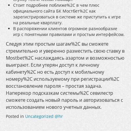
Стоит подробнее поближе%2C в чем плюс
официального сайта БК Мостбет%2C как
зарегистрироваться в системе же приступить к игре
на реальные кварплату.
В распоряжении клиентов огромное разнообразие
игр с понятными правилами и простым интерфейсом.
Следуя этим простым шагам%2C вы сможете
стремительно и уверенно разместить свою ставку в
Mostbet%2C наслаждаясь азартом и возможностью
выиграют. Если утерян доступ к личному
кабинету%2C но есть доступ к мобильному
номеру%2C используемому при регистрации%2C
восстановление пароля – простая задача.
Наперекор подсказкам системы%2C севилестр
сможете создать новый пароль и авторизоваться с
использованием нового учетных данных.
Posted in
Uncategorized @hr