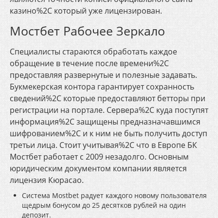
казино%2C который уже лицензирован.
Мостбет Рабочее Зеркало
Специалисты стараются обработать каждое
обращение в течение после времени%2C
предоставляя развернутые и полезные задавать.
Букмекерская контора гарантирует сохранность
сведений%2C которые предоставляют бетторы при
регистрации на портале. Сервера%2C куда поступят
информация%2C защищены предназначавшимся
шифрованием%2C и к ним не быть получить доступ
третьи лица. Стоит учитывая%2C что в Европе БК
Мостбет работает с 2009 незадолго. Основным
юридическим документом компании является
лицензия Кюрасао.
Система Mostbet радует каждого новому пользователя
щедрым бонусом до 25 десятков рублей на один
депозит.