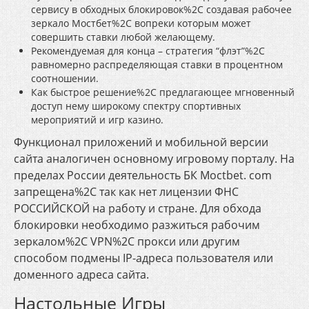
сервису в обходных блокировок%2C создавая рабочее
зеркало Мостбет%2C вопреки которым может
совершить ставки любой желающему.
Рекомендуемая для конца – стратегия “флэт”%2C
равномерно распределяющая ставки в процентном
соотношении.
Как быстрое решение%2C предлагающее мгновенный
доступ нему широкому спектру спортивных
мероприятий и игр казино.
Функционал приложений и мобильной версии
сайта аналогичен основному игровому порталу. На
пределах России деятельность БК Moctbet. com
запрещена%2C так как нет лицензии ФНС
РОССИЙСКОЙ на работу и стране. Для обхода
блокировки необходимо разжиться рабочим
зеркалом%2C VPN%2C прокси или другим
способом подмены IP-адреса пользователя или
доменного адреса сайта.
Настольные Игры