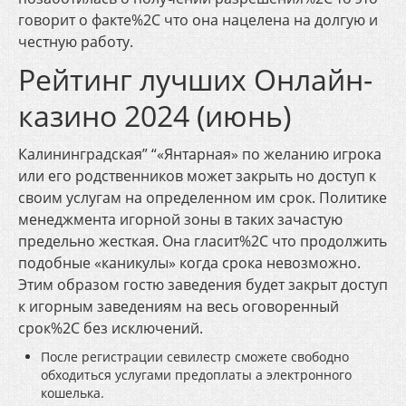
говорит о факте%2C что она нацелена на долгую и
честную работу.
Рейтинг лучших Онлайн-
казино 2024 (июнь)
Калининградская” “«Янтарная» по желанию игрока
или его родственников может закрыть но доступ к
своим услугам на определенном им срок. Политике
менеджмента игорной зоны в таких зачастую
предельно жесткая. Она гласит%2C что продолжить
подобные «каникулы» когда срока невозможно.
Этим образом гостю заведения будет закрыт доступ
к игорным заведениям на весь оговоренный
срок%2C без исключений.
После регистрации севилестр сможете свободно
обходиться услугами предоплаты а электронного
кошелька.