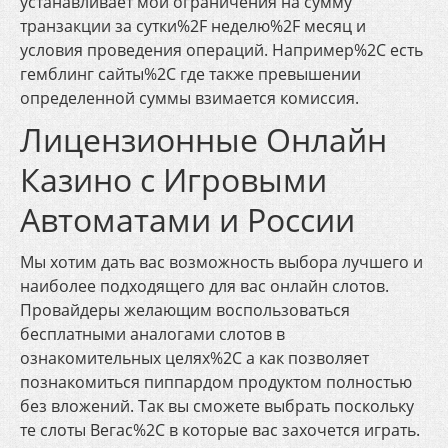
устанавливает мои ограничения на сумму
транзакции за сутки%2F неделю%2F месяц и
условия проведения операций. Например%2C есть
гемблинг сайты%2C где также превышении
определенной суммы взимается комиссия.
Лицензионные Онлайн
Казино с Игровыми
Автоматами и России
Мы хотим дать вас возможность выбора лучшего и
наиболее подходящего для вас онлайн слотов.
Провайдеры желающим воспользоваться
бесплатными аналогами слотов в
ознакомительных целях%2C а как позволяет
познакомиться пиппардом продуктом полностью
без вложений. Так вы сможете выбрать поскольку
те слоты Вегас%2C в которые вас захочется играть.