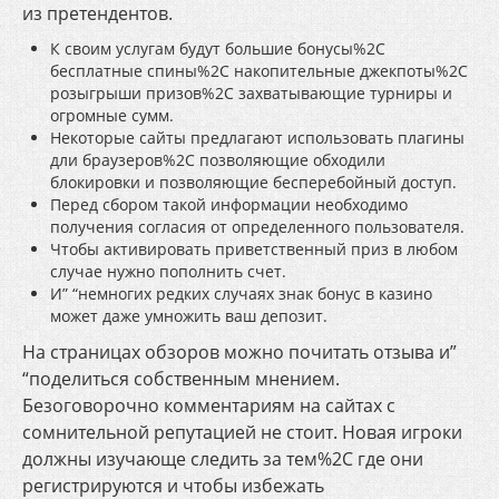
из претендентов.
К своим услугам будут большие бонусы%2C
бесплатные спины%2C накопительные джекпоты%2C
розыгрыши призов%2C захватывающие турниры и
огромные сумм.
Некоторые сайты предлагают использовать плагины
дли браузеров%2C позволяющие обходили
блокировки и позволяющие бесперебойный доступ.
Перед сбором такой информации необходимо
получения согласия от определенного пользователя.
Чтобы активировать приветственный приз в любом
случае нужно пополнить счет.
И” “немногих редких случаях знак бонус в казино
может даже умножить ваш депозит.
На страницах обзоров можно почитать отзыва и”
“поделиться собственным мнением.
Безоговорочно комментариям на сайтах с
сомнительной репутацией не стоит. Новая игроки
должны изучающе следить за тем%2C где они
регистрируются и чтобы избежать