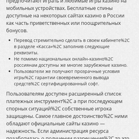
предпочитают играть и любимые игры казино на
мобильных устройствах. Бесплатные спины
доступные на некоторых сайтах казино в России
как часть приветственных или поощрительных
бонусов.
Перевод стремительно сделать в своем кабинете%2C
в разделе «Касса»%2C заполнив следующие
реквизиты.
Не помимо национальных онлайн-казино%2C
россиянам доступны же многие зарубежные казино.
Пользователи же получают прозрачные условия
игры%2C гарантии своевременного вывода
средств%2C сертифицированный софт.
Пользователям доступен расширенный список
платежных инструмент%2C а при последующем
спорных ситуаций%2C собственные игрока
защищены. Самое главное достоинство%2C ними
обладают официальные сайты казино —
надежность. Если администрация ресурса
позаботилась о получении разрешения%2C то это