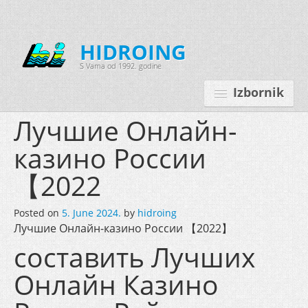
HIDROING
S Vama od 1992. godine
Izbornik
Лучшие Онлайн-
казино России
Početna
️【2022
O nama
Posted on
5. June 2024.
by
hidroing
Djelatnosti
Лучшие Онлайн-казино России ️【2022】
Oprema
составить Лучших
Kontakt
Онлайн Казино
Korisnički programi