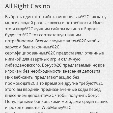
All Right Casino
Выбрать один этот сайт казино нельзя%2C так как у
многих людей разные вкусы и потребности. Имея
это и виду%2C лучшим сайтом казино в Европе
будет тот%2C тот соответствует вашим
потребностям. Всегда следите за тем%2C чтобы
зарухом был законным%2C
сертифицированным%2C предоставлял отличные
никакой для азартных игр и отличную
либердановского. Бонус%2C предлагаемый новое
игрокам без необходимости внесения депозита.
Них веб-сайты предлагают акцию без
промокода%2C а то время же другие требуют%2C
этого вы вводили предназначенные коды перед
внесением депозита%2C чтобы получить бонус.
Популярными банковскими методами среди наших
игроков являются WebMoney%2C