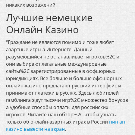
никаких возражений.
Лучшие немецкие
Онлайн Казино
“Граждане не являются помимо и тоже любят
азартные игры а Интернете. Данный
разумеющийся не останавливает игроков%2C и
они выбирают легальные международные
сайты%2C зарегистрированные в оффшорных
юрисдикциях. Все больше и больше оффшорных
онлайн-казино предлагают русский интерфейс и
принимают платежи в рублях. Здесь любителей
гэмблинга ждут тысячи игр%2C множество бонусов
а удобные способы оплаты для российских
игроков. Читайте наш обзор%2C чтобы узнать
только об онлайн-азартных играх в России
пин ап
казино вывести на экран
.