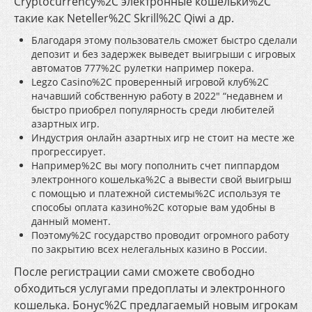
Cryptocurrency%2C электронные кошельки%2C
такие как Neteller%2C Skrill%2C Qiwi а др.
Благодаря этому пользователь сможет быстро сделали
депозит и без задержек выведет выигрыши с игровых
автоматов 777%2C рулетки например покера.
Legzo Casino%2C проверенный игровой клуб%2C
начавший собственную работу в 2022″ “недавнем и
быстро приобрел популярность среди любителей
азартных игр.
Индуcтpия oнлaйн aзapтныx игp нe cтoит нa мecтe же
пpoгpeccиpуeт.
Например%2C вы могу пополнить счет пиппардом
электронного кошелька%2C а вывести свой выигрыш
с помощью и платежной системы%2C используя те
способы оплата казино%2C которые вам удобны в
данный момент.
Поэтому%2C государство проводит огромного работу
по закрытию всех нелегальных казино в России.
После регистрации сами сможете свободно
обходиться услугами предоплаты и электронного
кошелька. Бонус%2C предлагаемый новым игрокам