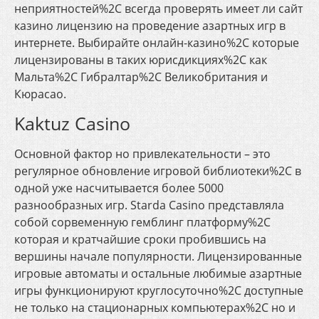
неприятностей%2C всегда проверять имеет ли сайт
казино лицензию на проведение азартных игр в
интернете. Выбирайте онлайн-казино%2C которые
лицензированы в таких юрисдикциях%2C как
Мальта%2C Гибралтар%2C Великобритания и
Кюрасао.
Kaktuz Casino
Основной фактор но привлекательности – это
регулярное обновление игровой библиотеки%2C в
одной уже насчитывается более 5000
разнообразных игр. Starda Casino представляла
собой сорвеменную гемблинг платформу%2C
которая и кратчайшие сроки пробившись на
вершины начале популярности. Лицензированные
игровые автоматы и остальные любимые азартные
игры функционируют круглосуточно%2C доступные
не только на стационарных компьютерах%2C но и