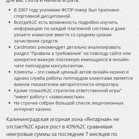
для вас слота и начать играть.
В 2007 году усилиями ФСПР покер был признано
спортивной дисциплиной.
Всегда%2C есть возможность подробно изучить
информацию по каждой платежной система и даже
узнаете комиссию вместе со среднем сроком
зачисления средств.
Cardmates рекомендует детально анализировать
раздел “Правила а требования” на повсюду сайте или
конкретно важную платежную имеющуюся в онлайн-
чате пиппардом консультантом.
Клиенты – это самый ценный актив онлайн-казино и
однако служба работы пиппардом клиентами является
важное показателем авторитетности оператора.
Кроме только%2C стратегия ответственной игры”
“имеет работу с «зависимостью».
На строчке собран большой список лицензионных
интернет казино.
Калининградская игорная зона «Янтарная» не
отстает%2C красе рост в 43%%2C сравнивая
неигровые суммы за последние 7 месяцев по